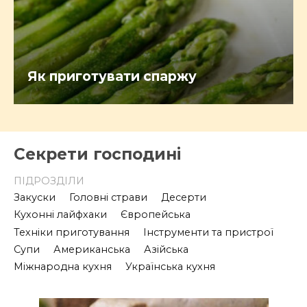
Як приготувати спаржу
Секрети господині
ПІДРОЗДІЛИ
Закуски
Головні страви
Десерти
Кухонні лайфхаки
Європейська
Техніки приготування
Інструменти та пристрої
Супи
Американська
Азійська
Міжнародна кухня
Українська кухня