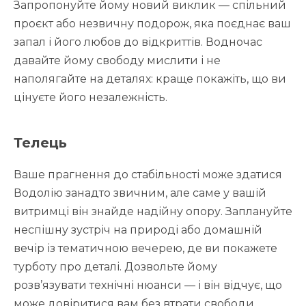
Запропонуйте йому новий виклик — спільний
проєкт або незвичну подорож, яка поєднає ваш
запал і його любов до відкриттів. Водночас
давайте йому свободу мислити і не
наполягайте на деталях: краще покажіть, що ви
цінуєте його незалежність.
Телець
Ваше прагнення до стабільності може здатися
Водолію занадто звичним, але саме у вашій
витримці він знайде надійну опору. Заплануйте
неспішну зустріч на природі або домашній
вечір із тематичною вечерею, де ви покажете
турботу про деталі. Дозвольте йому
розв’язувати технічні нюанси — і він відчує, що
може довіритися вам без втрати свободи.