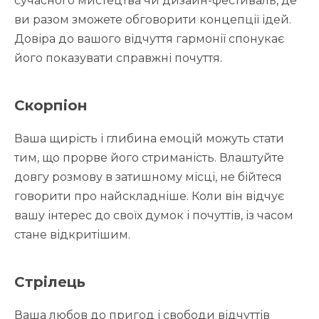
сучасного мистецтва чи дизайн-фестиваль, де
ви разом зможете обговорити концепції ідей.
Довіра до вашого відчуття гармонії спонукає
його показувати справжні почуття.
Скорпіон
Ваша щирість і глибина емоцій можуть стати
тим, що прорве його стриманість. Влаштуйте
довгу розмову в затишному місці, не бійтеся
говорити про найскладніше. Коли він відчує
вашу інтерес до своїх думок і почуттів, із часом
стане відкритішим.
Стрілець
Ваша любов до пригод і свободи відчуттів