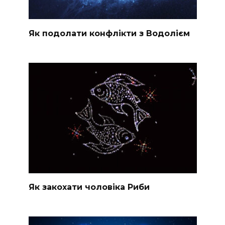
Як подолати конфлікти з Водолієм
Як закохати чоловіка Риби