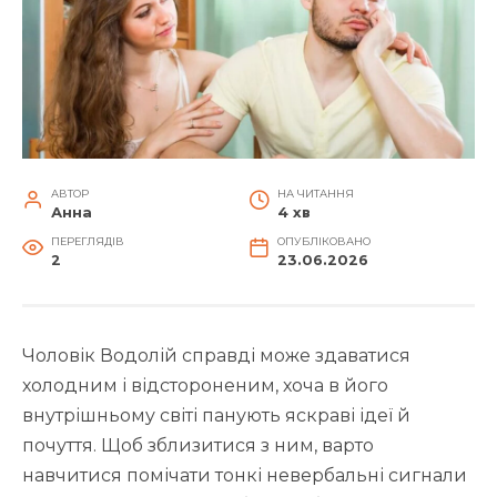
АВТОР
НА ЧИТАННЯ
Анна
4 хв
ПЕРЕГЛЯДІВ
ОПУБЛІКОВАНО
2
23.06.2026
Чоловік Водолій справді може здаватися
холодним і відстороненим, хоча в його
внутрішньому світі панують яскраві ідеї й
почуття. Щоб зблизитися з ним, варто
навчитися помічати тонкі невербальні сигнали