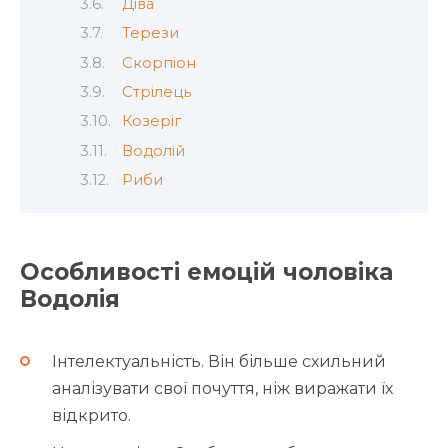
Діва
Терези
Скорпіон
Стрілець
Козеріг
Водолій
Риби
Особливості емоцій чоловіка
Водолія
Інтелектуальність. Він більше схильний
аналізувати свої почуття, ніж виражати їх
відкрито.