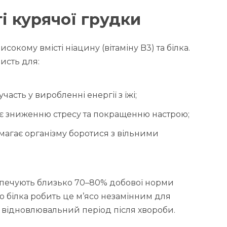
і курячої грудки
сокому вмісті ніацину (вітаміну B3) та білка.
исть для:
часть у виробленні енергії з їжі;
є зниженню стресу та покращенню настрою;
магає організму боротися з вільними
езпечують близько 70–80% добової норми
о білка робить це м’ясо незамінним для
 у відновлювальний період після хвороби.