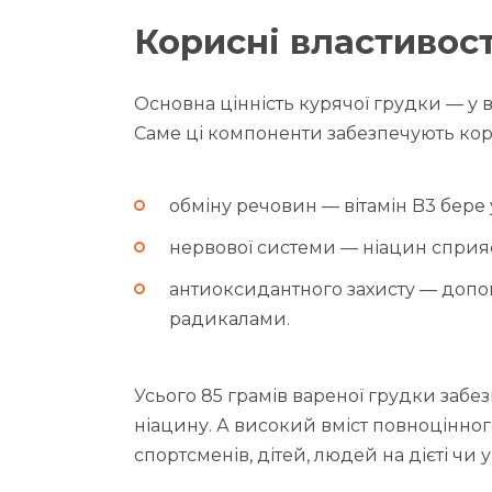
Корисні властивост
Основна цінність курячої грудки — у ви
Саме ці компоненти забезпечують кор
обміну речовин — вітамін B3 бере у
нервової системи — ніацин сприя
антиоксидантного захисту — допо
радикалами.
Усього 85 грамів вареної грудки заб
ніацину. А високий вміст повноцінног
спортсменів, дітей, людей на дієті чи