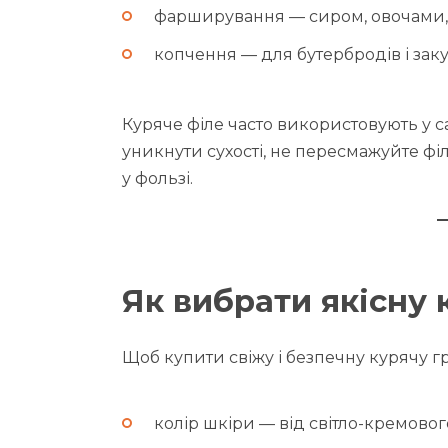
фарширування — сиром, овочами,
копчення — для бутербродів і заку
Куряче філе часто використовують у са
уникнути сухості, не пересмажуйте філ
у фользі.
Як вибрати якісну 
Щоб купити свіжу і безпечну курячу гру
колір шкіри — від світло-кремовог