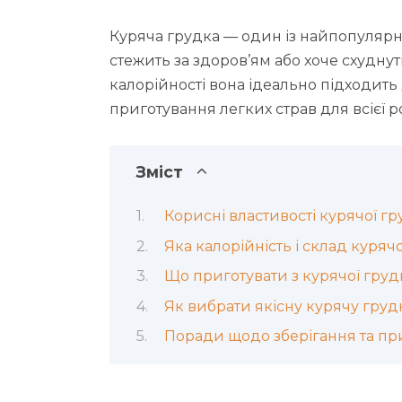
Куряча грудка — один із найпопулярні
стежить за здоров’ям або хоче схуднут
калорійності вона ідеально підходить
приготування легких страв для всієї 
Зміст
Корисні властивості курячої г
Яка калорійність і склад куряч
Що приготувати з курячої гру
Як вибрати якісну курячу груд
Поради щодо зберігання та пр