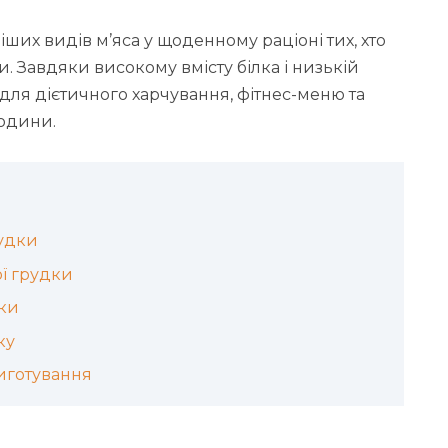
ших видів м’яса у щоденному раціоні тих, хто
и. Завдяки високому вмісту білка і низькій
 для дієтичного харчування, фітнес-меню та
родини.
рудки
ої грудки
дки
ку
иготування