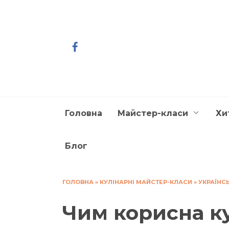
Перейти
до
вмісту
Головна
Майстер-класи
Хи
Блог
ГОЛОВНА
»
КУЛІНАРНІ МАЙСТЕР-КЛАСИ
»
УКРАЇНС
Чим корисна к