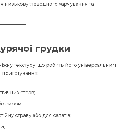
ля низьковуглеводного харчування та
курячої грудки
ніжну текстуру, що робить його універсальним
 приготування:
ієтичних страв;
бо сиром;
ійну страву або для салатів;
и;