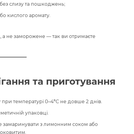
 без слизу та пошкоджень;
бо кислого аромату.
 а не заморожене — так ви отримаєте
гання та приготування
 при температурі 0–4°C не довше 2 днів.
метичній упаковці.
е замаринувати з лимонним соком або
соковитим.