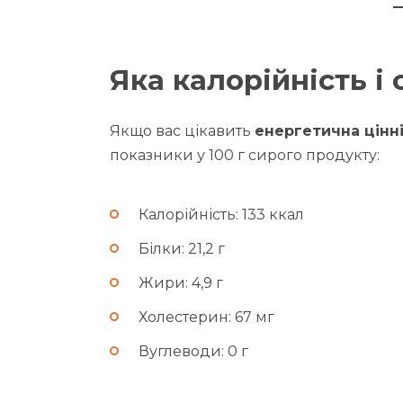
Яка калорійність і
Якщо вас цікавить
енергетична цінн
показники у 100 г сирого продукту:
Калорійність: 133 ккал
Білки: 21,2 г
Жири: 4,9 г
Холестерин: 67 мг
Вуглеводи: 0 г