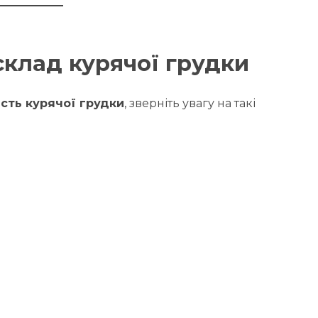
 склад курячої грудки
ість курячої грудки
, зверніть увагу на такі