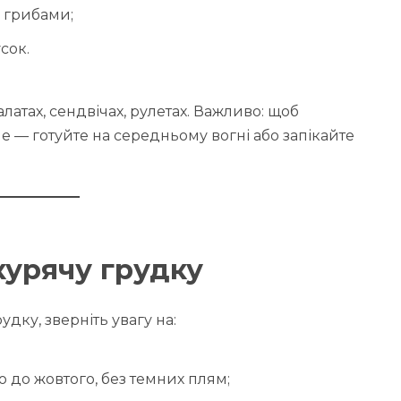
 грибами;
сок.
латах, сендвічах, рулетах. Важливо: щоб
е — готуйте на середньому вогні або запікайте
курячу грудку
дку, зверніть увагу на:
о до жовтого, без темних плям;