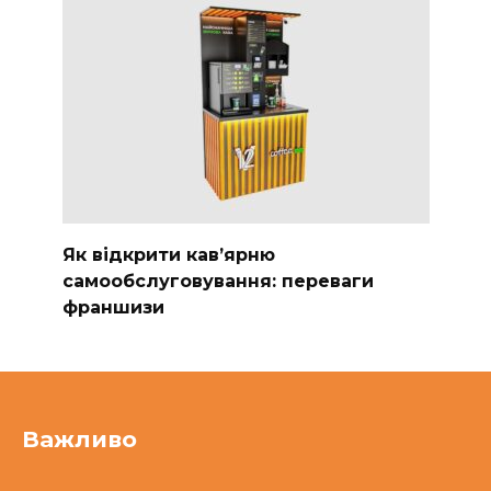
Як відкрити кав’ярню
самообслуговування: переваги
франшизи
Важливо