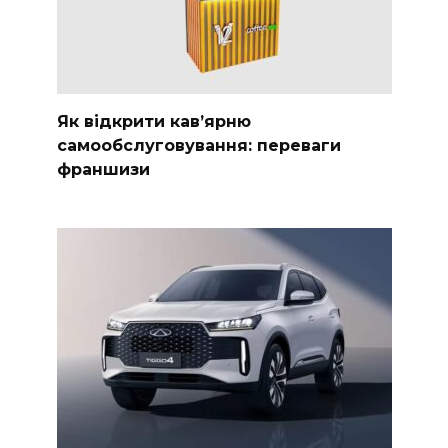
Як відкрити кав’ярню
самообслуговування: переваги
франшизи