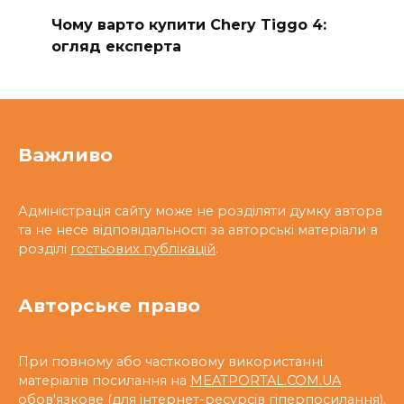
Чому варто купити Chery Tiggo 4:
огляд експерта
Важливо
Адміністрація сайту може не розділяти думку автора
та не несе відповідальності за авторські матеріали в
розділі
гостьових публікацій
.
Авторське право
При повному або частковому використанні
матеріалів посилання на
MEATPORTAL.COM.UA
обов'язкове (для інтернет-ресурсів
гіперпосилання
).