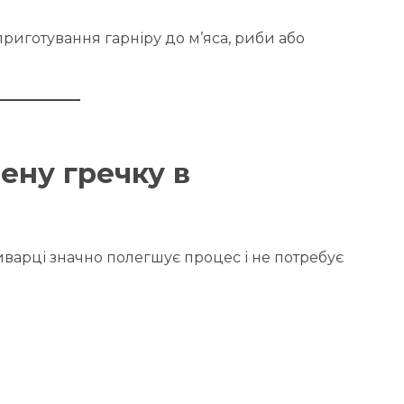
приготування гарніру до м’яса, риби або
ену гречку в
иварці значно полегшує процес і не потребує