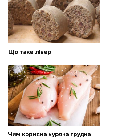
Що таке лівер
Чим корисна куряча грудка