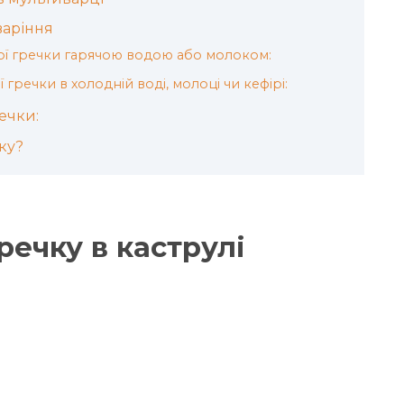
варіння
ої гречки гарячою водою або молоком:
 гречки в холодній воді, молоці чи кефірі:
ечки:
ку?
речку в каструлі