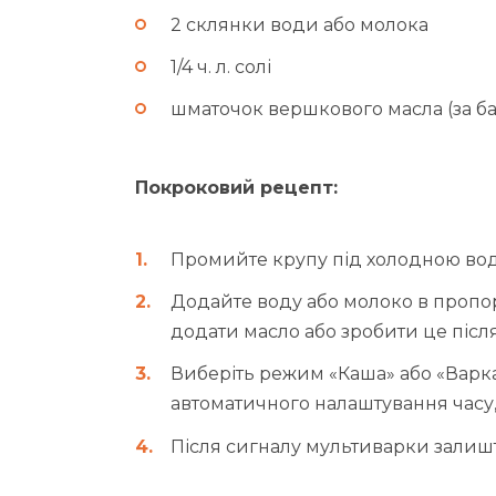
2 склянки води або молока
1/4 ч. л. солі
шматочок вершкового масла (за б
Покроковий рецепт:
Промийте крупу під холодною вод
Додайте воду або молоко в пропорц
додати масло або зробити це післ
Виберіть режим «Каша» або «Варка
автоматичного налаштування часу,
Після сигналу мультиварки залишт