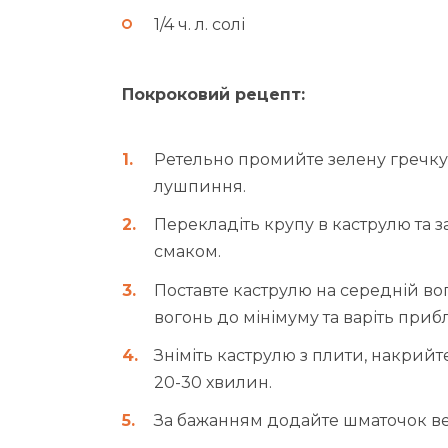
1/4 ч. л. солі
Покроковий рецепт:
Ретельно промийте зелену гречку
лушпиння.
Перекладіть крупу в каструлю та 
смаком.
Поставте каструлю на середній вог
вогонь до мінімуму та варіть приб
Зніміть каструлю з плити, накрий
20-30 хвилин.
За бажанням додайте шматочок в