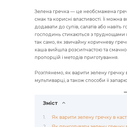
Зелена гречка — це необсмажена греч
смак та корисні властивості. Її можна
додавати до супів, салатів або навіть 
господинь стикаються з труднощами під
так само, як звичайну коричневу гречк
каша вийшла розсипчастою та смачн
пропорцій і методів приготування.
Розглянемо, як варити зелену гречку в
мультиварці, а також способи її запар
Зміст
Як варити зелену гречку в каст
Як приготувати зелену гречку 