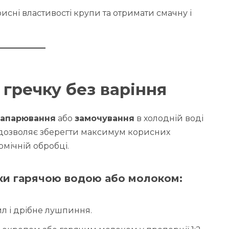
исні властивості крупи та отримати смачну і
 гречку без варіння
запарювання
або
замочування
в холодній воді
 дозволяє зберегти максимум корисних
рмічній обробці.
ки гарячою водою або молоком:
л і дрібне лушпиння.