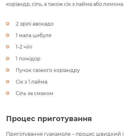
коріандр, сіль, а також сік з лайма або лимона.
2 зрілі авокадо
1 мала цибуля
1-2 чілі
1 помідор
Пучок свіжого коріандру
Сік з 1 лайма
Сіль за смаком
Процес приготування
Приготування гуакамоле – процес швидкий і