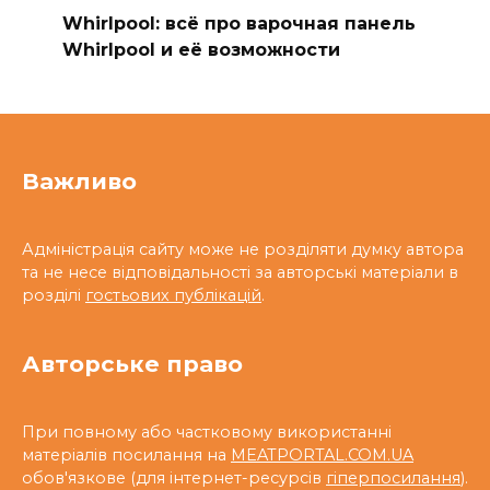
Whirlpool: всё про варочная панель
Whirlpool и её возможности
Важливо
Адміністрація сайту може не розділяти думку автора
та не несе відповідальності за авторські матеріали в
розділі
гостьових публікацій
.
Авторське право
При повному або частковому використанні
матеріалів посилання на
MEATPORTAL.COM.UA
обов'язкове (для інтернет-ресурсів
гіперпосилання
).