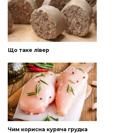
Що таке лівер
Чим корисна куряча грудка