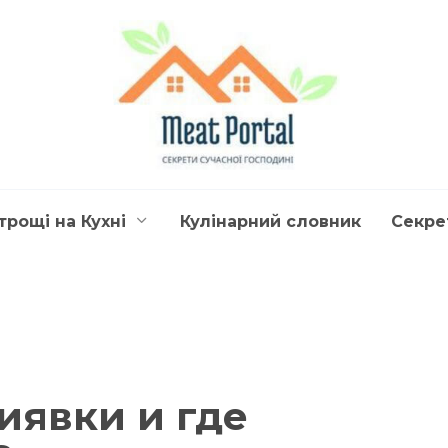
трощі на Кухні
Кулінарний словник
Секре
иявки и где