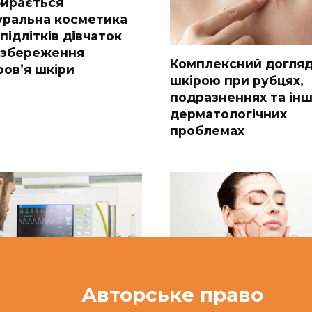
бирається
уральна косметика
підлітків дівчаток
 збереження
Комплексний догляд
ров’я шкіри
шкірою при рубцях,
подразненнях та ін
дерматологічних
проблемах
Авторське право
 украинскому врачу
Чому стан шкіри та