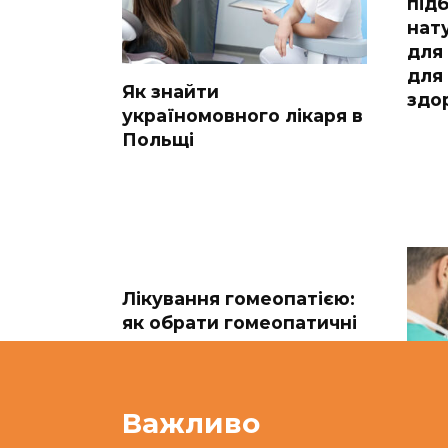
під
нат
для 
для
Як знайти
здо
україномовного лікаря в
Польщі
Лікування гомеопатією:
як обрати гомеопатичні
препарати
Важливо
Как