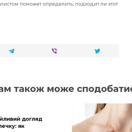
истом поможет определить, подходит ли этот
ам також може сподобати
йливий догляд
лечку: як