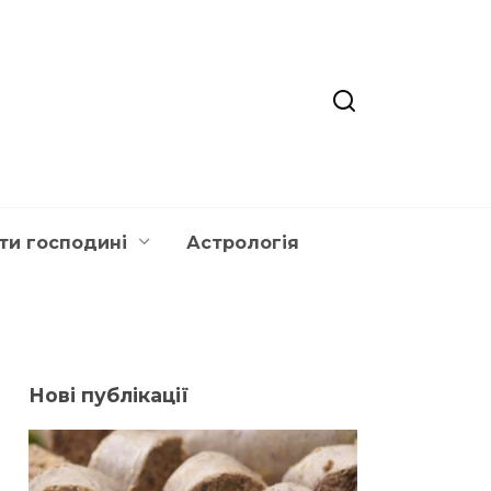
ти господині
Астрологія
Нові публікації