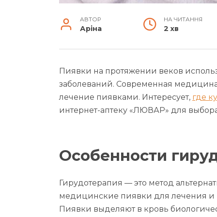
АВТОР
НА ЧИТАННЯ
Аріна
2 хв
Пиявки на протяжении веков исполь
заболеваний. Современная медицина
лечение пиявками. Интересует,
где к
интернет-аптеку «ЛЮВАР» для выбора
Особенности гиру
Гирудотерапия — это метод альтерна
медицинские пиявки для лечения и 
Пиявки выделяют в кровь биологичес