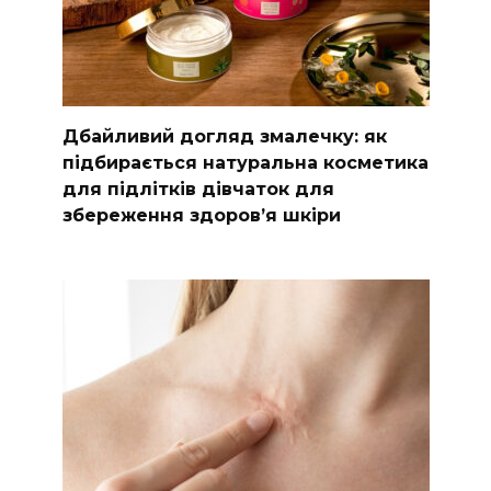
Дбайливий догляд змалечку: як
підбирається натуральна косметика
для підлітків дівчаток для
збереження здоров’я шкіри