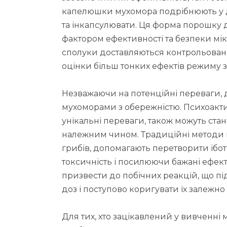
капелюшки мухомора подрібнюють у д
та інкапсулювати. Ця форма порошку 
фактором ефективності та безпеки мік
сполуки доставляються контрольован
оцінки більш тонких ефектів режиму з
Незважаючи на потенційні переваги,
мухоморами з обережністю. Психоакт
унікальні переваги, також можуть стан
належним чином. Традиційні методи п
грибів, допомагають перетворити ібо
токсичність і посилюючи бажані ефе
призвести до побічних реакцій, що п
доз і поступово коригувати їх залежно 
Для тих, хто зацікавлений у вивченні