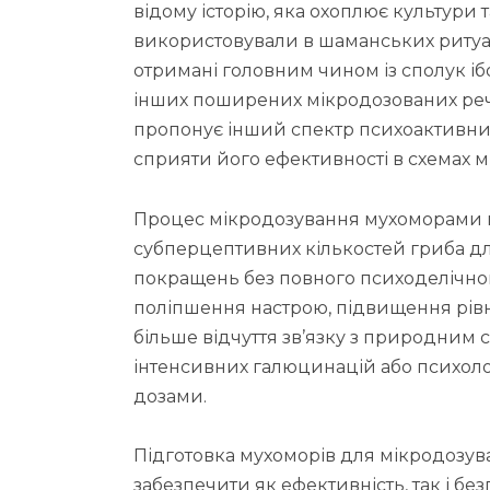
відому історію, яка охоплює культури
використовували в шаманських ритуал
отримані головним чином із сполук іб
інших поширених мікродозованих реч
пропонує інший спектр психоактивних 
сприяти його ефективності в схемах 
Процес мікродозування мухоморами 
субперцептивних кількостей гриба дл
покращень без повного психоделічног
поліпшення настрою, підвищення рівня
більше відчуття зв’язку з природним с
інтенсивних галюцинацій або психолог
дозами.
Підготовка мухоморів для мікродозув
забезпечити як ефективність, так і бе