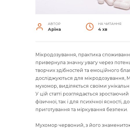
АВТОР
НА ЧИТАННЯ
Аріна
4 хв
Мікродозування, практика споживанн
привернула значну увагу через потен
творчих здібностей та емоційного благ
досліджуються для мікродозування, 
мухомор, виділяється своїми унікаль
У цій статті розглядається зростаючи
фізичної, так і для психічної ясності,
приготування та міркування безпеки.
Мухомор червоний, з його знаменито