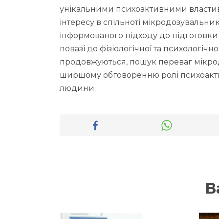
унікальними психоактивними власти
інтересу в спільноті мікродозувальни
інформованого підходу до підготовки 
повазі до фізіологічної та психологічн
продовжуються, пошук переваг мікр
ширшому обговоренню ролі психоакт
людини.
В