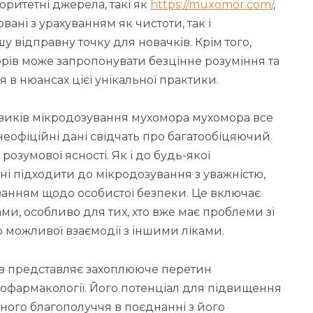
ритетні джерела, такі як
https://muxomor.com/
,
ані з урахуванням як чистоти, так і
 відправну точку для новачків. Крім того,
орів може запропонувати безцінне розуміння та
 в нюансах цієї унікальної практики.
ризиків мікродозування мухомора мухомора все
неофіційні дані свідчать про багатообіцяючий
розумової ясності. Як і до будь-якої
і підходити до мікродозування з уважністю,
занням щодо особистої безпеки. Це включає
и, особливо для тих, хто вже має проблеми зі
 можливої взаємодії з іншими ліками.
в представляє захоплююче перетин
ихофармакології. Його потенціал для підвищення
йного благополуччя в поєднанні з його