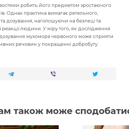
востями робить його предметом зростаючого
ків. Однак практика вимагає ретельного,
та дозування, наголошуючи на безпеці та
ої реакції людини. У міру того, як дослідження
одозування мухомора червоного може сприяти
ивних речовин у покращенні добробуту
ам також може сподобати