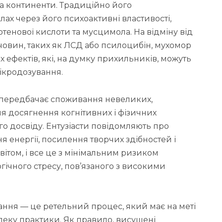
 та континенти. Традиційно його
ах через його психоактивні властивості,
отенової кислоти та мусцимола. На відміну від
овин, таких як ЛСД або псилоцибін, мухомор
ефектів, які, на думку прихильників, можуть
мікродозування.
передбачає споживання невеликих,
я досягнення когнітивних і фізичних
о досвіду. Ентузіасти повідомляють про
 енергії, посилення творчих здібностей і
вітом, і все це з мінімальним ризиком
ічного стресу, пов’язаного з високими
ання — це ретельний процес, який має на меті
зпеку практики. Як правило, висушені