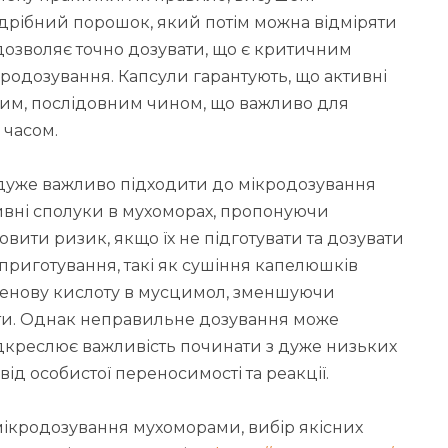
рібний порошок, який потім можна відміряти
дозволяє точно дозувати, що є критичним
родозування. Капсули гарантують, що активні
им, послідовним чином, що важливо для
 часом.
 дуже важливо підходити до мікродозування
ивні сполуки в мухоморах, пропонуючи
овити ризик, якщо їх не підготувати та дозувати
риготування, такі як сушіння капелюшків
тенову кислоту в мусцимол, зменшуючи
кти. Однак неправильне дозування може
ідкреслює важливість починати з дуже низьких
від особистої переносимості та реакції.
 мікродозування мухоморами, вибір якісних