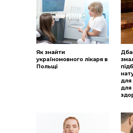
Як знайти
Дба
україномовного лікаря в
зма
Польщі
під
нат
для 
для
здо