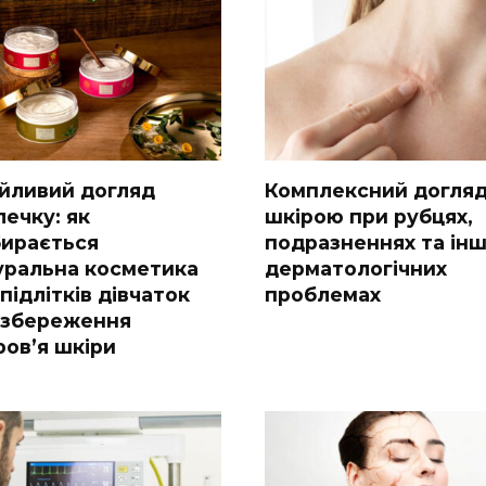
йливий догляд
Комплексний догляд
лечку: як
шкірою при рубцях,
бирається
подразненнях та ін
уральна косметика
дерматологічних
підлітків дівчаток
проблемах
 збереження
ров’я шкіри