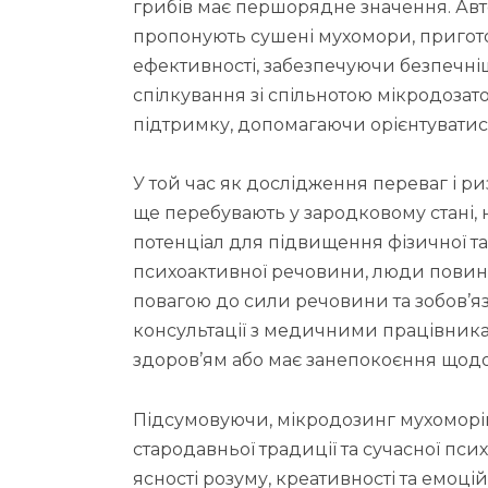
грибів має першорядне значення. Авто
пропонують сушені мухомори, приготов
ефективності, забезпечуючи безпечнішу
спілкування зі спільнотою мікродозат
підтримку, допомагаючи орієнтуватися
У той час як дослідження переваг і 
ще перебувають у зародковому стані, 
потенціал для підвищення фізичної та 
психоактивної речовини, люди повинн
повагою до сили речовини та зобов’я
консультації з медичними працівникам
здоров’ям або має занепокоєння щодо
Підсумовуючи, мікродозинг мухоморі
стародавньої традиції та сучасної пс
ясності розуму, креативності та емоці