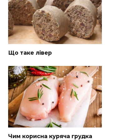
Що таке лівер
Чим корисна куряча грудка