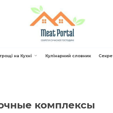
трощі на Кухні
Кулінарний словник
Секре
очные комплексы