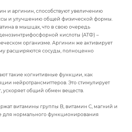
ин и аргинин, способствуют увеличению
ссы и улучшению общей физической формы.
тина в мышцах, что в свою очередь
денозинтрифосфорной кислоты (АТФ) –
веческом организме. Аргинин же активирует
чему расширяются сосуды, полноценно
ют такие когнитивные функции, как
яции нейротрансмиттеров. Это стимулирует
т, ускоряет общий обмен веществ.
жат витамины группы B, витамин С, магний и
е для нормального функционирования