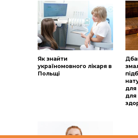
Як знайти
Дба
україномовного лікаря в
зма
Польщі
під
нат
для 
для
здо
Как