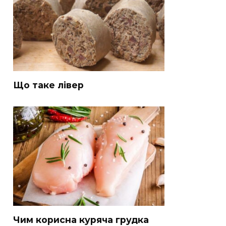
Що таке лівер
Чим корисна куряча грудка