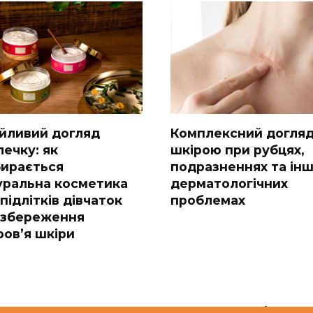
йливий догляд
Комплексний догляд
лечку: як
шкірою при рубцях,
бирається
подразненнях та ін
уральна косметика
дерматологічних
підлітків дівчаток
проблемах
 збереження
ров’я шкіри
 украинскому врачу
Чому стан шкіри та