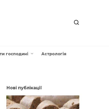
ти господині
Астрологія
Нові публікації