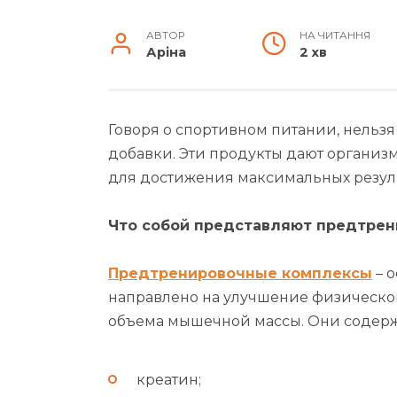
АВТОР
НА ЧИТАННЯ
Аріна
2 хв
Говоря о спортивном питании, нельз
добавки. Эти продукты дают органи
для достижения максимальных резуль
Что собой представляют предтре
Предтренировочные комплексы
– 
направлено на улучшение физическо
объема мышечной массы. Они содер
креатин;