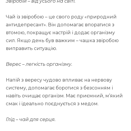
Звіробій – від усього на світі.
Чай із звіробою – це свого роду «природний
антидепресант». Він допомагає впоратися з
втомою, покращує настрій і додає організму
сил. Якщо день був важким – чашка звіробою
виправить ситуацію.
Верес – легкість організму.
Напій з вересу чудово впливає на нервову
систему, допомагає боротися з безсонням і
навіть очищає організм. Має приємний, м’який
смак і ідеально поєднується з медом.
Глід – чай для серця.