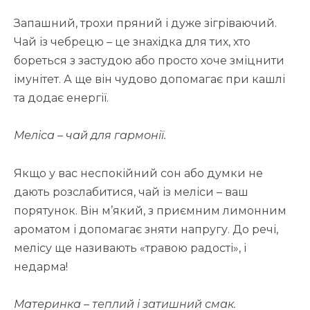
Запашний, трохи пряний і дуже зігріваючий.
Чай із чебрецю – це знахідка для тих, хто
бореться з застудою або просто хоче зміцнити
імунітет. А ще він чудово допомагає при кашлі
та додає енергії.
Меліса – чай для гармонії.
Якщо у вас неспокійний сон або думки не
дають розслабитися, чай із меліси – ваш
порятунок. Він м’який, з приємним лимонним
ароматом і допомагає зняти напругу. До речі,
мелісу ще називають «травою радості», і
недарма!
Материнка – теплий і затишний смак.