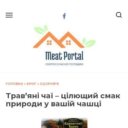
Перейти
до
вмісту
ГОЛОВНА
»
БЛОГ
»
ЗДОРОВ'Я
Трав’яні чаї – цілющий смак
природи у вашій чашці