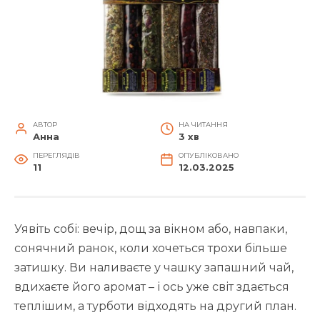
АВТОР
НА ЧИТАННЯ
Анна
3 хв
ПЕРЕГЛЯДІВ
ОПУБЛІКОВАНО
11
12.03.2025
Уявіть собі: вечір, дощ за вікном або, навпаки,
сонячний ранок, коли хочеться трохи більше
затишку. Ви наливаєте у чашку запашний чай,
вдихаєте його аромат – і ось уже світ здається
теплішим, а турботи відходять на другий план.