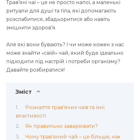
Трав’яні чаї – це не просто напої, а маленькі
ритуали для душі та тіла, які допомагають
розслабитися, збадьоритися або навіть
зміцнити здоров’я.
Але які вони бувають? І чи може кожен з нас
може знайти «свій» чай, який буде ідеально
підходити під настрій і потреби організму?
Давайте розбиратися!
Зміст
Розмаїття трав’яних чаїв та їхні
властивості
Як правильно заварювати?
Чому трав’яний чай – це більше, ніж