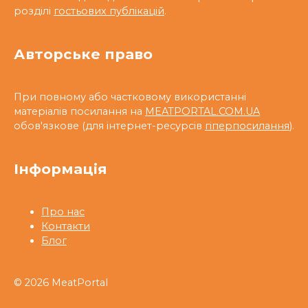
розділі
гостьових публікацій
.
Авторське право
При повному або частковому використанні
матеріалів посилання на
MEATPORTAL.COM.UA
обов'язкове (для інтернет-ресурсів
гіперпосилання
).
Інформація
Про нас
Контакти
Блог
© 2026 MeatPortal