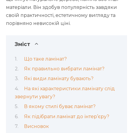
матеріали. Він здобув популярність завдяки
своїй практичності, естетичному вигляду та
порівняно невисокій ціні.
Зміст
Що таке ламінат?
Як правильно вибрати ламінат?
Які види ламінату бувають?
На які характеристики ламінату слід
звернути увагу?
В якому стилі буває ламінат?
Як підібрати ламінат до інтер’єру?
Висновок