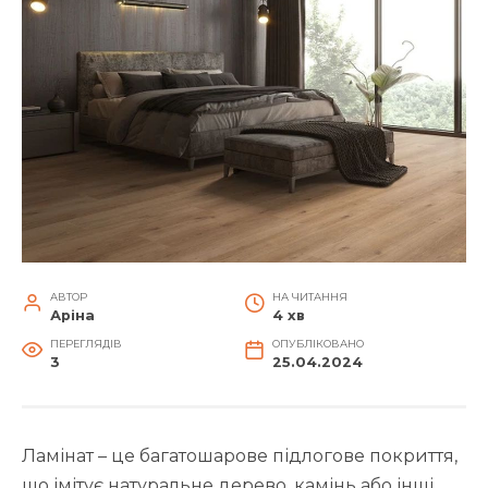
АВТОР
НА ЧИТАННЯ
Аріна
4 хв
ПЕРЕГЛЯДІВ
ОПУБЛІКОВАНО
3
25.04.2024
Ламінат – це багатошарове підлогове покриття,
що імітує натуральне дерево, камінь або інші