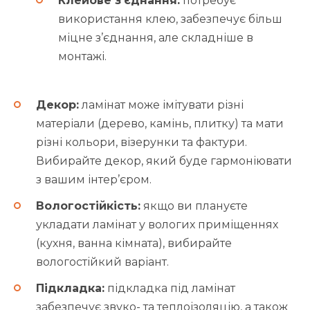
Клейове з’єднання:
потребує
використання клею, забезпечує більш
міцне з’єднання, але складніше в
монтажі.
Декор:
ламінат може імітувати різні
матеріали (дерево, камінь, плитку) та мати
різні кольори, візерунки та фактури.
Вибирайте декор, який буде гармоніювати
з вашим інтер’єром.
Вологостійкість:
якщо ви плануєте
укладати ламінат у вологих приміщеннях
(кухня, ванна кімната), вибирайте
вологостійкий варіант.
Підкладка:
підкладка під ламінат
забезпечує звуко- та теплоізоляцію, а також