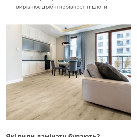
вирівнює дрібні нерівності підлоги.
Які види ламінату бувають?