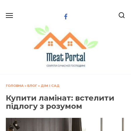
Перейти
до
вмісту
ГОЛОВНА
»
БЛОГ
»
ДІМ І САД
Купити ламінат: встелити
підлогу з розумом