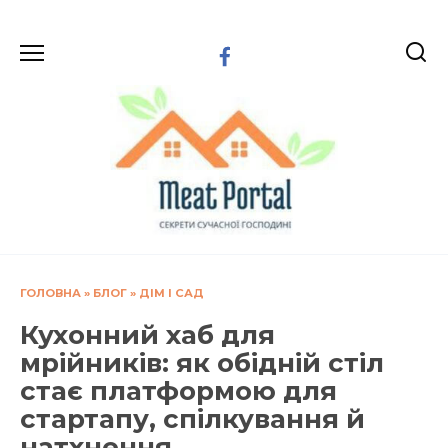
Перейти
до
вмісту
ГОЛОВНА
»
БЛОГ
»
ДІМ І САД
Кухонний хаб для
мрійників: як обідній стіл
стає платформою для
стартапу, спілкування й
натхнення