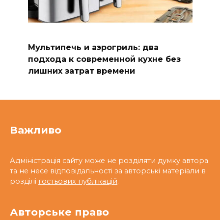
Мультипечь и аэрогриль: два
подхода к современной кухне без
лишних затрат времени
Важливо
Адміністрація сайту може не розділяти думку автора
та не несе відповідальності за авторські матеріали в
розділі
гостьових публікацій
.
Авторське право