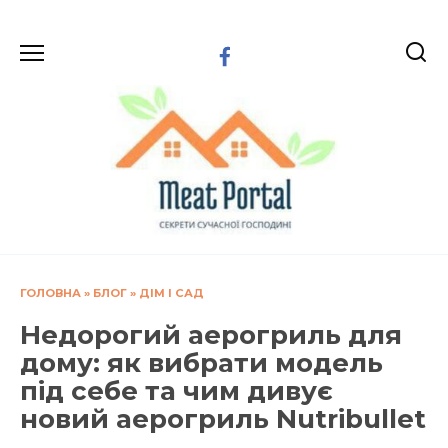
Перейти
до
вмісту
ГОЛОВНА
»
БЛОГ
»
ДІМ І САД
Недорогий аерогриль для
дому: як вибрати модель
під себе та чим дивує
новий аерогриль Nutribullet