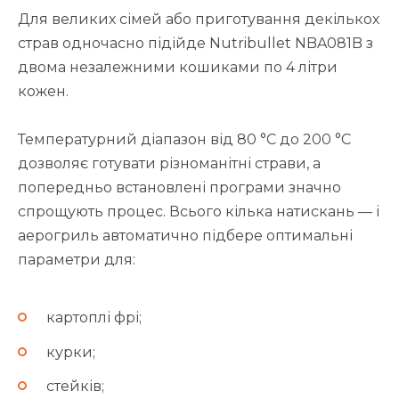
Для великих сімей або приготування декількох
страв одночасно підійде Nutribullet NBA081B з
двома незалежними кошиками по 4 літри
кожен.
Температурний діапазон від 80 °C до 200 °C
дозволяє готувати різноманітні страви, а
попередньо встановлені програми значно
спрощують процес. Всього кілька натискань — і
аерогриль автоматично підбере оптимальні
параметри для:
картоплі фрі;
курки;
стейків;