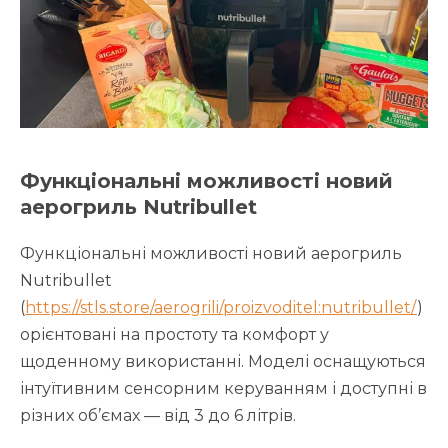
Функціональні можливості новий
аерогриль Nutribullet
Функціональні можливості новий аерогриль
Nutribullet
(
https://stls.store/aerogrili/proizvoditel:nutribullet/
)
орієнтовані на простоту та комфорт у
щоденному використанні. Моделі оснащуються
інтуїтивним сенсорним керуванням і доступні в
різних об’ємах — від 3 до 6 літрів.