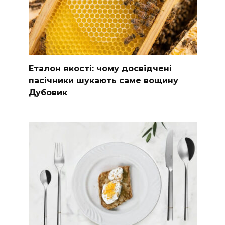
Еталон якості: чому досвідчені
пасічники шукають саме вощину
Дубовик