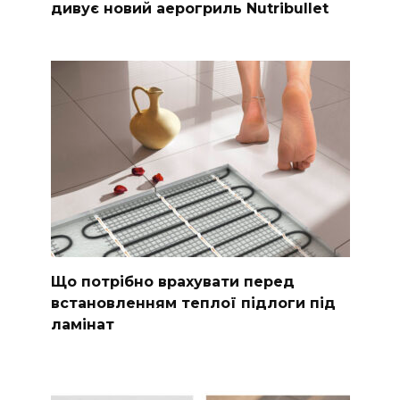
дивує новий аерогриль Nutribullet
Що потрібно врахувати перед
встановленням теплої підлоги під
ламінат