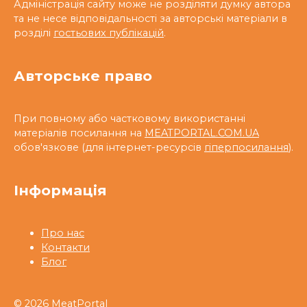
Адміністрація сайту може не розділяти думку автора
та не несе відповідальності за авторські матеріали в
розділі
гостьових публікацій
.
Авторське право
При повному або частковому використанні
матеріалів посилання на
MEATPORTAL.COM.UA
обов'язкове (для інтернет-ресурсів
гіперпосилання
).
Інформація
Про нас
Контакти
Блог
© 2026 MeatPortal