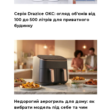
Серія Drazice OKC: огляд обʼємів від
100 до 500 літрів для приватного
будинку
Недорогий аерогриль для дому: як
вибрати модель під себе та чим