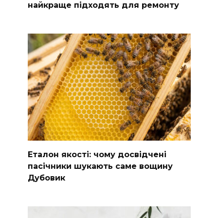
найкраще підходять для ремонту
Еталон якості: чому досвідчені
пасічники шукають саме вощину
Дубовик