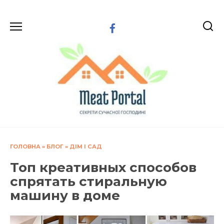
Перейти
до
вмісту
ГОЛОВНА
»
БЛОГ
»
ДІМ І САД
Топ креативных способов
спрятать стиральную
машину в доме