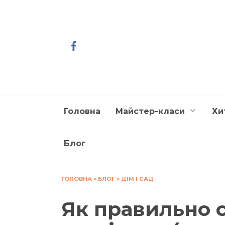
Перейти
до
вмісту
Головна
Майстер-класи
Хи
Блог
ГОЛОВНА
»
БЛОГ
»
ДІМ І САД
Як правильно 