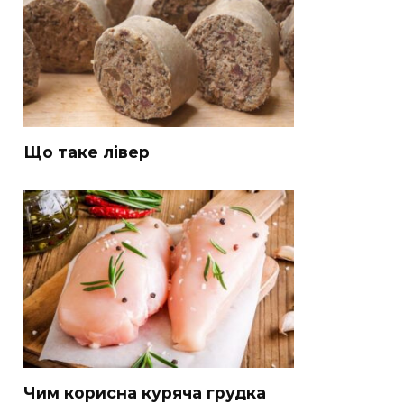
Що таке лівер
Чим корисна куряча грудка