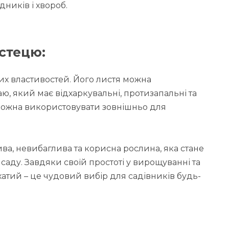
ників і хвороб.
истецю:
их властивостей. Його листя можна
, який має відхаркувальні, протизапальні та
 можна використовувати зовнішньо для
ива, невибаглива та корисна рослина, яка стане
аду. Завдяки своїй простоті у вирощуванні та
атий – це чудовий вибір для садівників будь-