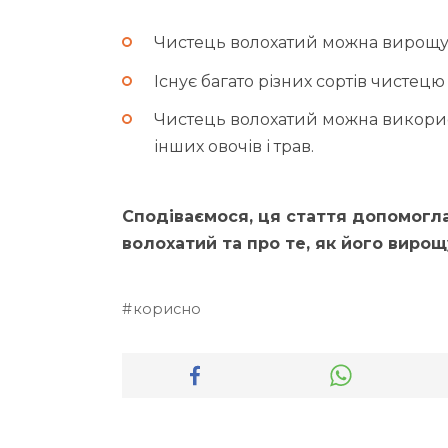
Чистець волохатий можна вирощув
Існує багато різних сортів чистецю
Чистець волохатий можна викори
інших овочів і трав.
Сподіваємося, ця стаття допомогла
волохатий та про те, як його вирощ
корисно