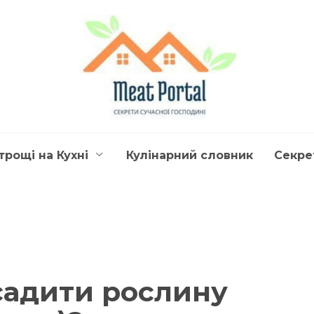
трощі на Кухні
Кулінарний словник
Секре
садити рослину