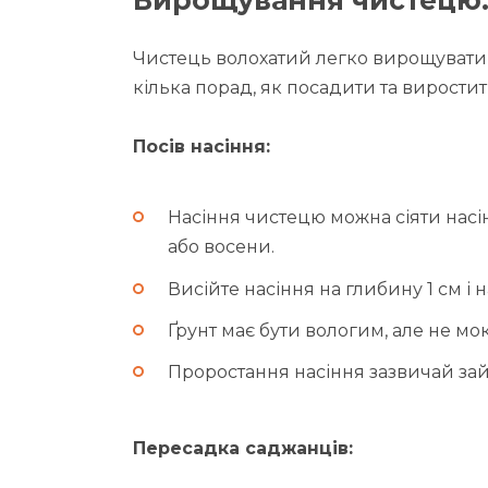
Чистець волохатий легко вирощувати і
кілька порад, як посадити та вирости
Посів насіння:
Насіння чистецю можна сіяти насі
або восени.
Висійте насіння на глибину 1 см і н
Ґрунт має бути вологим, але не мо
Проростання насіння зазвичай зай
Пересадка саджанців: