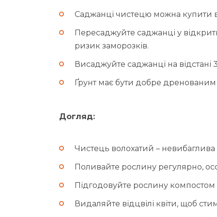
Саджанці чистецю можна купити в 
Пересаджуйте саджанці у відкрити
ризик заморозків.
Висаджуйте саджанці на відстані 3
Ґрунт має бути добре дренованим
Догляд:
Чистець волохатий – невибаглива 
Поливайте рослину регулярно, осо
Підгодовуйте рослину компостом 
Видаляйте відцвілі квіти, щоб сти