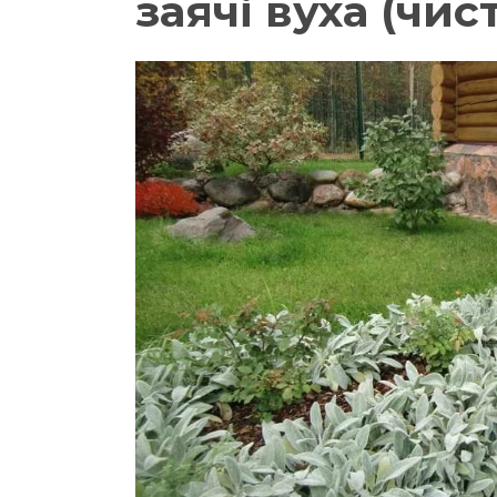
заячі вуха (чис