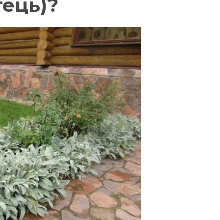
тець)?