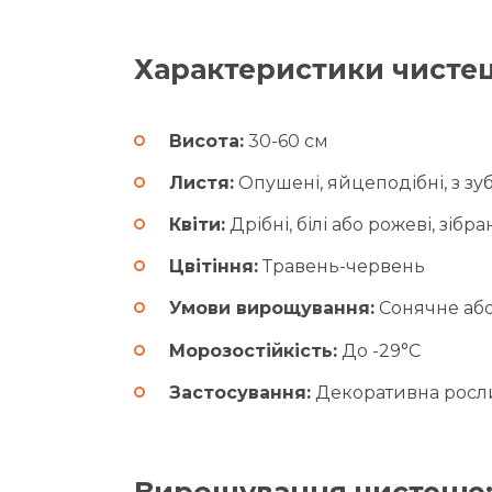
Характеристики чисте
Висота:
30-60 см
Листя:
Опушені, яйцеподібні, з з
Квіти:
Дрібні, білі або рожеві, зібр
Цвітіння:
Травень-червень
Умови вирощування:
Сонячне або
Морозостійкість:
До -29°C
Застосування:
Декоративна росли
Вирощування чистецю