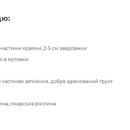
цю:
убчастими краями, 2-5 см завдовжки
ані в мутовки
 часткове затінення, добре дренований ґрунт
на, лікарська рослина
: