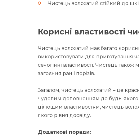
Чистець волохатий стійкий до шкід
Корисні властивості ч
Чистець волохатий має багато корисн
використовувати для приготування чаю
сечогінні властивості. Чистець також
загоєння ран і порізів.
Загалом, чистець волохатий – це крас
чудовим доповненням до будь-якого с
цілющим властивостям, чистець волох
якого рівня досвіду.
Додаткові поради: