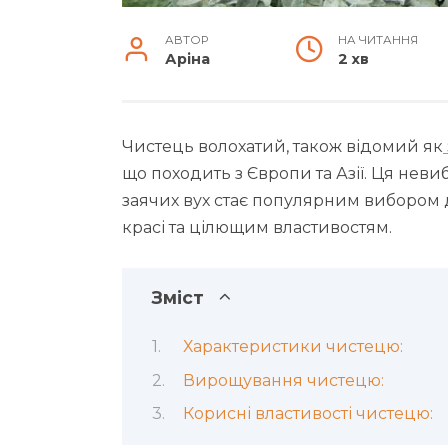
АВТОР
НА ЧИТАННЯ
Аріна
2 хв
Чистець волохатий, також відомий як
що походить з Європи та Азії. Ця нев
заячих вух стає популярним вибором 
красі та цілющим властивостям.
Зміст
Характеристики чистецю:
Вирощування чистецю:
Корисні властивості чистецю: