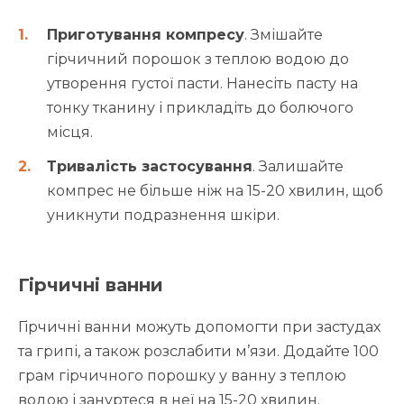
Приготування компресу
. Змішайте
гірчичний порошок з теплою водою до
утворення густої пасти. Нанесіть пасту на
тонку тканину і прикладіть до болючого
місця.
Тривалість застосування
. Залишайте
компрес не більше ніж на 15-20 хвилин, щоб
уникнути подразнення шкіри.
Гірчичні ванни
Гірчичні ванни можуть допомогти при застудах
та грипі, а також розслабити м’язи. Додайте 100
грам гірчичного порошку у ванну з теплою
водою і зануртеся в неї на 15-20 хвилин.