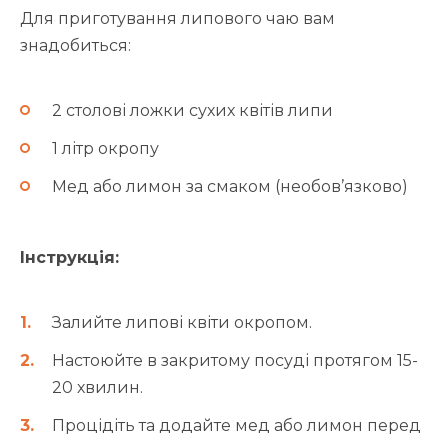
Для приготування липового чаю вам
знадобиться:
2 столові ложки сухих квітів липи
1 літр окропу
Мед або лимон за смаком (необов’язково)
Інструкція:
Залийте липові квіти окропом.
Настоюйте в закритому посуді протягом 15-
20 хвилин.
Процідіть та додайте мед або лимон перед