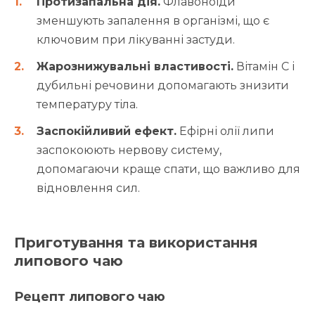
Протизапальна дія.
Флавоноїди
зменшують запалення в організмі, що є
ключовим при лікуванні застуди.
Жарознижувальні властивості.
Вітамін C і
дубильні речовини допомагають знизити
температуру тіла.
Заспокійливий ефект.
Ефірні олії липи
заспокоюють нервову систему,
допомагаючи краще спати, що важливо для
відновлення сил.
Приготування та використання
липового чаю
Рецепт липового чаю