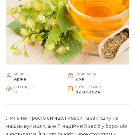
АВТОР
НА ЧИТАННЯ
Аріна
2 хв
ПЕРЕГЛЯДІВ
ОПУБЛІКОВАНО
11
02.07.2024
Липа не просто символ краси та затишку на
наших вулицях, але й надійний засіб у боротьбі
з застудами. Її листя та квіти вже століттями