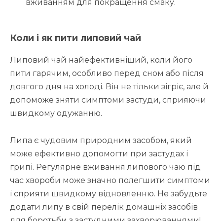
вживанням для покращення смаку.
Коли і як пити липовий чай
Липовий чай найефективніший, коли його
пити гарячим, особливо перед сном або після
довгого дня на холоді. Він не тільки зігріє, але й
допоможе зняти симптоми застуди, сприяючи
швидкому одужанню.
Липа є чудовим природним засобом, який
може ефективно допомогти при застудах і
грипі. Регулярне вживання липового чаю під
час хвороби може значно полегшити симптоми
і сприяти швидкому відновленню. Не забудьте
додати липу в свій перелік домашніх засобів
для боротьби з застудними захворюваннями!