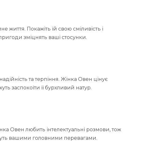
е життя. Покажіть їй свою сміливість і
 пригоди зміцнять ваші стосунки.
дійність та терпіння. Жінка Овен цінує
жуть заспокоїти її бурхливий натур.
інка Овен любить інтелектуальні розмови, тож
тануть вашими головними перевагами.