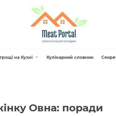
трощі на Кухні
Кулінарний словник
Секре
жінку Овна: поради