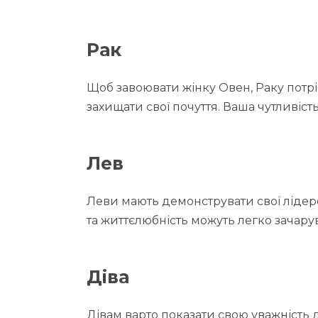
Рак
Щоб завоювати жінку Овен, Раку потрі
захищати свої почуття. Ваша чутливість
Лев
Леви мають демонструвати свої лідерсь
та життєлюбність можуть легко зачару
Діва
Дівам варто показати свою уважність 