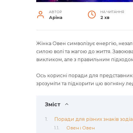
АВТОР
НА ЧИТАННЯ
Аріна
2 хв
Жінка Овен символізує енергію, незал
силою волі та жагою до життя. Завою
викликом, але з правильним підходом 
Ось корисні поради для представникі
зрозуміти та підкорити цю вогняну лед
Зміст
Поради для різних знаків зодіа
Овен і Овен