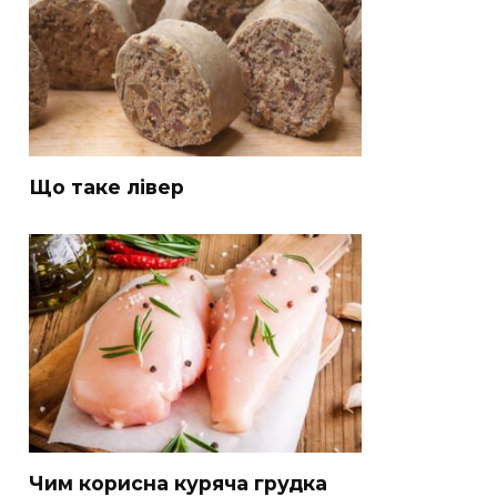
Що таке лівер
Чим корисна куряча грудка