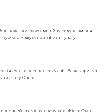
бно показати свою емоційну силу та вміння
 і турбота можуть привабити її увагу.
кі якості та впевненість у собі. Ваша харизма
вати жінку Овен.
до деталей та вміння планувати. Жінка Овен