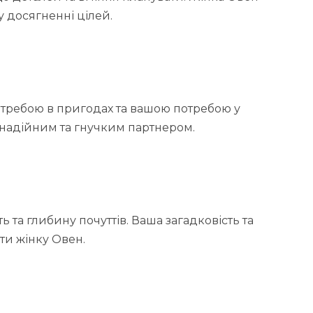
у досягненні цілей.
потребою в пригодах та вашою потребою у
и надійним та гнучким партнером.
 та глибину почуттів. Ваша загадковість та
ти жінку Овен.