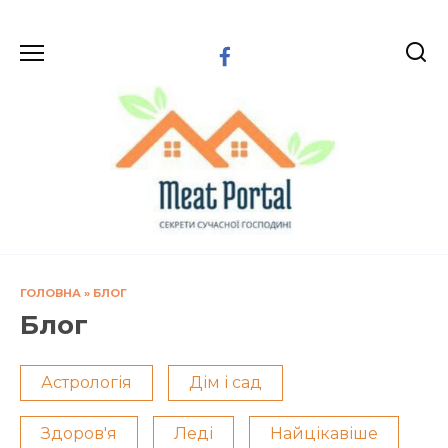
Перейти
до
вмісту
ГОЛОВНА
»
БЛОГ
Блог
Астрологія
Дім і сад
Здоров'я
Леді
Найцікавіше