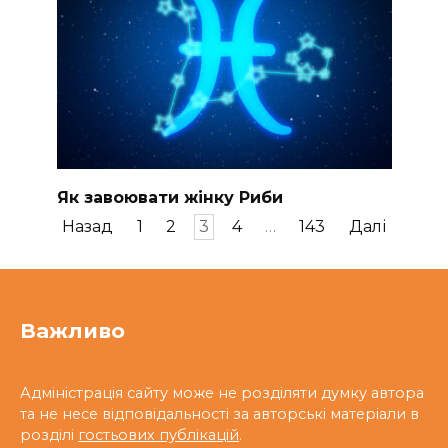
Як завоювати жінку Риби
Пагінація
Назад
1
2
3
4
…
143
Далі
записів
Важливо
Адміністрація сайту може не розділяти думку автора
та не несе відповідальності за авторські матеріали в
розділі
гостьових публікацій
.