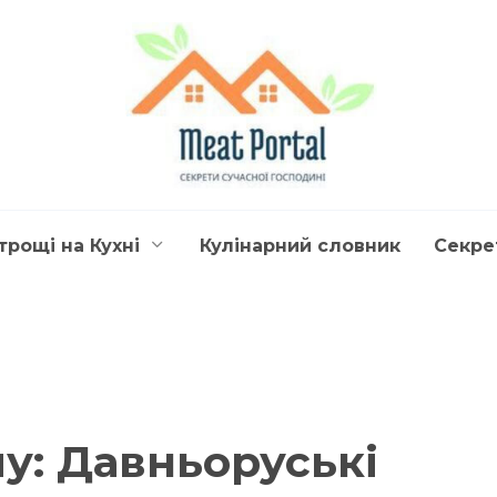
трощі на Кухні
Кулінарний словник
Секре
у: Давньоруські