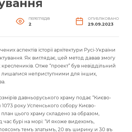
ування
ПЕРЕГЛЯДІВ
ОПУБЛІКОВАНО
2
29.09.2023
них аспектів історії архітектури Русі-України
оектування. Як виглядає, цей метод давав змогу
 креслеників. Отже “проект” був невіддільний
ння лишалися неприступними для інших,
а.
змірів давньоруського храму подає “Києво-
 1073 року Успенського собору Києво-
 план цього храму складено за образом,
час бурі на морі: “И якоже видехомъ,
поясомъ темъ златымъ, 20 въ ширину и 30 въ