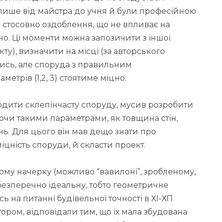
лише від майстра до учня й були професійною
 стосовно оздоблення, що не впливає на
бно. Ці моменти можна запозичити з іншої
у), визначити на місці (за авторського
тись, але споруда з правильним
трів (1,2, 3) стоятиме міцно.
одити склепінчасту споруду, мусив розробити
ючи такими параметрами, як товщина стін,
інь. Для цього він мав дещо знати про
міцність споруди, й скласти проект.
ому начерку (можливо “вавилоні”, зробленому,
 безперечно ідеальну, тобто геометричне
 на питанні будівельної точності в ХІ-ХП
втором, відповідали тим, що їх мала збудована