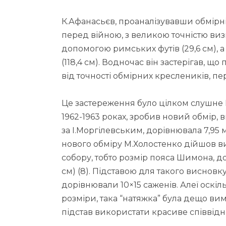
К.Афанасьєв, проаналізувавши обмірн
перед війною, з великою точністю ви
допомогою римських футів (29,6 см),
(118,4 см). Водночас він застерігав, 
від точності обмірних креслеників, пере
Це застереження було цілком слушне 
1962-1963 роках, зробив новий обмір, 
за І.Моргілевським, дорівнювала 7,95 м,
нового обміру М.Холостенко дійшов в
собору, тобто розмір пояса Шимона, до
см) (8). Підставою для такого висновку
дорівнювали 10×15 саженів. Алеї оскі
розміри, така “натяжка” була дещо ви
підстав використати красиве співвід