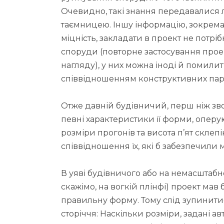
Очевидно, такі знання передавалися 
таємницею. Іншу інформацію, зокрема
міцність, закладати в проект не потрі
споруди (повторне застосування проект
нагляду), у них можна іноді й помили
співвідношенням конструктивних параме
Отже давній будівничий, перш ніж зв
певні характеристики її форми, оперу
розміри прогонів та висота п’ят склеп
співвідношення їх, які б забезпечили 
В уяві будівничого або на немасштабн
скажімо, на вогкій плінфі) проект мав
правильну форму. Тому слід зупинитись
сторіччя: Наскільки розміри, задані а