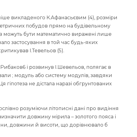
ніше викладеного К.Афанасьєвим (4), розміри
етричних побудов прямо на будівельному
ов можуть бути математично виражені лише
ло застосування в той час будь-яких
ритикував І.Тевельов (5).
Рибаков6 і розвинув І.Шевельов, полягає в
вали ; модуль або систему модулів, завдяки
я гіпотеза не дістала наразі обгрунтованих
ослівно розуміючи літописні дані про видіння
изначити довжину мірила – золотого пояса і
ни, довжини й висоти, що дорівнювало б