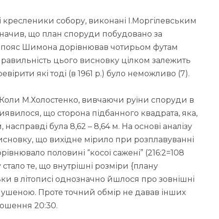
і кресленики собору, виконані І.Моргілевським
значив, що план споруди побудовано за
 а пояс Шимона дорівнював чотирьом футам
що правильність цього висновку цілком залежить
вірити які тоді (в 1961 р.) було неможливо (7).
Коли М.Холостенко, вивчаючи руїни споруди в
виявилося, що сторона підбанного квадрата, яка,
 насправді була 8,62 – 8,64 м. На основі аналізу
исновку, що вихідне мірило при розплавуванні
рівнювало половині “косої сажені” (216:2=108
 стало те, що внутрішні розміри {плану
льки в літописі однозначно йшлося про зовнішні
мушеною. Проте точний обмір не давав інших
ношення 20:30.