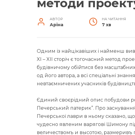
методи проект
АВТОР
НА ЧИТАННЯ
Аріна
7 хв
Одним із найцікавіших і найменш вивче
XI – XII сторіч є тогочасний метод пр
будівничому обійтися без масштабних
од його автора, а всі спеціальні зна
невтаємничених учасників будівництв
Єдиний своєрідний опис побудови ро
Печерський патерик”. Про заснування
Печерської лаври в ньому сказано, що
чудесно явленим варягові Шимону під 
величествомъ и высотою, размеривъ 