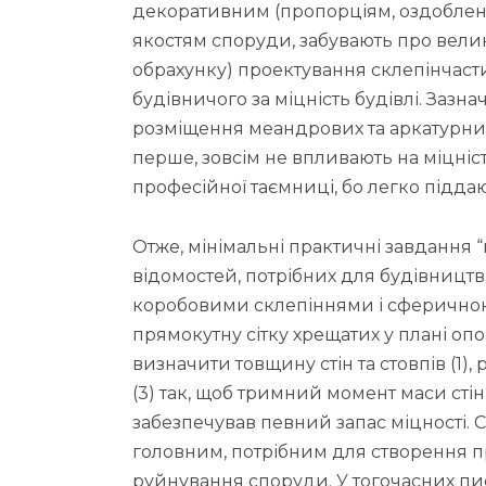
декоративним (пропорціям, оздобленню
якостям споруди, забувають про велик
обрахунку) проектування склепінчасти
будівничого за міцність будівлі. Зазна
розміщення меандрових та аркатурних 
перше, зовсім не впливають на міцніст
професійної таємниці, бо легко підда
Отже, мінімальні практичні завдання “
відомостей, потрібних для будівництв
коробовими склепіннями і сферичною
прямокутну сітку хрещатих у плані опо
визначити товщину стін та стовпів (1), р
(3) так, щоб тримний момент маси сті
забезпечував певний запас міцності. С
головним, потрібним для створення п
руйнування споруди. У тогочасних пи