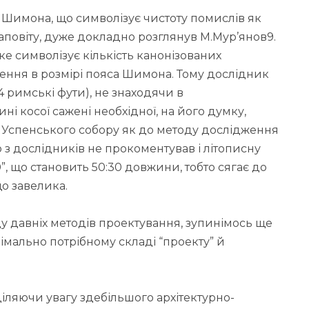
 Шимона, що символізує чистоту помислів як
аповіту, дуже докладно розглянув М.Мур’янов9.
яке символізує кількість канонізованих
ження в розмірі пояса Шимона. Тому дослідник
4 римські фути), не знаходячи в
і косої сажені необхідної, на його думку,
 Успенського собору як до методу дослідження
 з дослідників не прокоментував і літописну
”, що становить 50:30 довжини, тобто сягає до
о завелика.
у давніх методів проектування, зупинімось ще
імально потрібному складі “проекту” й
іляючи увагу здебільшого архітектурно-