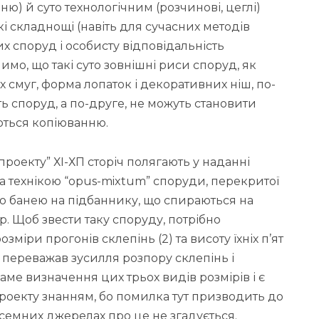
) й суто технологічним (розчинові, цеглі)
і складнощі (навіть для сучасних методів
х споруд і особисту відповідальність
чимо, що такі суто зовнішні риси споруд, як
смуг, форма лопаток і декоративних ніш, по-
ь споруд, а по-друге, не можуть становити
ються копіюванню.
проекту” ХІ-ХП сторіч полягають у наданні
а технікою “opus-mixtum” споруди, перекритої
 банею на підбаннику, що спираються на
р. Щоб звести таку споруду, потрібно
озміри прогонів склепінь (2) та висоту їхніх п’ят
н переважав зусилля розпору склепінь і
аме визначення цих трьох видів розмірів і є
роекту знанням, бо помилка тут призводить до
семних джерелах про це не згадується.