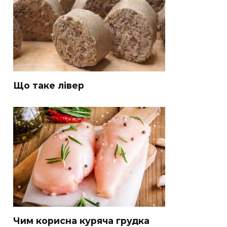
Що таке лівер
Чим корисна куряча грудка