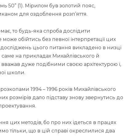
мь 50” (1). Мірилом був золотий пояс,
аном для оздоблення розп’яття.
має, то будь-яка спроба дослідити
може обійтись без певної інтерпретації цих
х досліджень цього питання викладено в низці
 саме на прикладах Михайлівського й
к вважав дуже подібними своєю архітектурою і,
ної школи.
розкопами 1994 – 1996 років Михайлівського
их розмірів дало підставу знову звернутись до
проектування.
ння цих методів, бо про них ідеться в працях
чимо тільки, що в цій справі окреслилися два