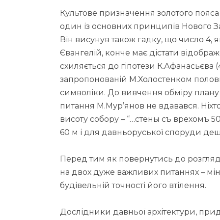
Культове призначення золотого пояса
один із основних принципів Нового З
Він висунув також гадку, що число 4, 
Євангелій, конче має дістати відобра
схиляється до гіпотези К.Афанасьєва (
запропонованій М.Холостенком половин
символіки. До вивчення обміру плану
питання М.Мур’янов не вдавався. Ніхто
висоту собору – “…стены съ врехомъ 50
60 м і для давньоруської споруди дещ
Перед тим як повернутись до розгляд
на двох дуже важливих питаннях – мін
будівельній точності його втілення.
Дослідники давньої архітектури, прид