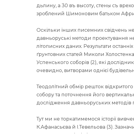
дьлину, а 30 въ высоту, стены съ врехо
зроблений Шимоновим батьком Африк
Оскільки інших писемних свідчень не
давньоруські методи проектування не 
літописних даних. Результати останні
ґрунтовних статей Миколи Холостенка
Успенського соборів (2), які дослідни
очевидно, витворами однієї будівель
Теодолітний обмір решток відкритого 
собору та поточнення його вертикальн
дослідження давньоруських методів 
Тут ми не торкатимемося історії вивче
К.Афанасьєва й І.Тевельова (3). Зазна