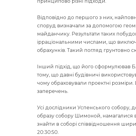
принципово різні підходи.
Відповідно до першого з них, найпов
споруд визначали за допомогою геом
майданчику. Результати таких побуд
ірраціональними числами, що виключа
обрахунків. Такий погляд грунтовно ск
Інший підхід, що його сформулював Б.
тому, що давні будівничі використову
чому обраховували проектні розміри. Ц
заперечень.
Усі дослідники Успенського собору, д
образу собору Шимоной, намагалися в
знайти в соборі співвідношення шири
20:30:50.