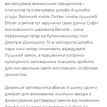
висвячували волинських священиків і
єпископів та освячували шлюби й шлюбні
угоди. Великий князь Литви і князь луцький
Вітовт освятив тут заручини своєї дочки Софії і
московського царевича Василя – сина
переможця татар на Куликовському полі
Дмитрія Донського. То ж неспроста шлюбні
пари нині знову починають відвідувати
Луцький замок, а працівники історико-
культурного заповідника планують зробити
для них весільне свято змістовним і особливо
урочистим.
Дирекція заповідника вбачає в цьому одне з
джерел для виживання, оскільки заходи з
фінансування реставрації замків від іноземних
фондів чи за рахунок включення його до