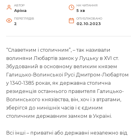
АВТОР
НА ЧИТАННЯ
Аріна
5 хв
ПЕРЕГЛЯДІВ
ОПУБЛІКОВАНО
2
02.10.2023
“Славетним і столичним”, – так називали
волиняни Любартів замок у Луцьку в ХVI ст.
Збудований в основному великим князем
Галицько-Волинської Русі Дмитром-Любартом
у 1340-1385 роках, як державна столична
резиденція останнього правителя Галицько-
Волинського князівства, він, хоч і з втратами,
зберігся до нинішніх часів і є єдиним
столичним державним замком в Україні.
Всі інші – приватні або державні незалежно від