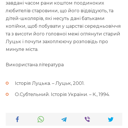
завдані часом рани коштом поодиноких
любителів старовини, що його відвідують, та
дітей-школярів, які несуть дані батьками
копійки, щоб побувати у царстві середньовіччя
та з висоти його головної межі оглянути старий
Луцьк і почути захоплюючу розповідь про
минуле міста.
Використана література
Історія Луцька. – Луцьк, 2001.
О.Субтельний. Історія України. – К., 1994.