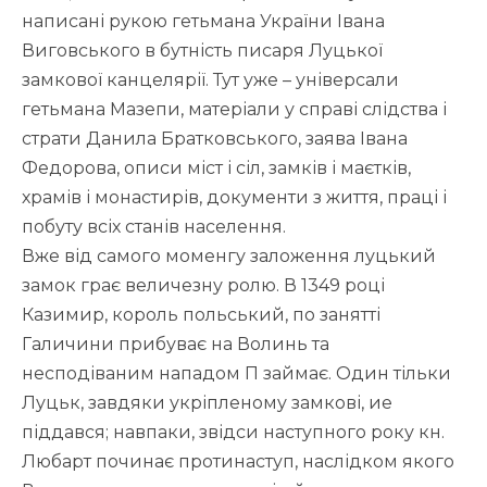
написані рукою гетьмана України Івана
Виговського в бутність писаря Луцької
замкової канцелярії. Тут уже – універсали
гетьмана Мазепи, матеріали у справі слідства і
страти Данила Братковського, заява Івана
Федорова, описи міст і сіл, замків і маєтків,
храмів і монастирів, документи з життя, праці і
побуту всіх станів населення.
Вже від самого моменгу заложення луцький
замок грає величезну ролю. В 1349 році
Казимир, король польський, по занятті
Галичини прибуває на Волинь та
несподіваним нападом П займає. Один тільки
Луцьк, завдяки укріпленому замкові, ие
піддався; навпаки, звідси наступного року кн.
Любарт починає протинаступ, наслідком якого