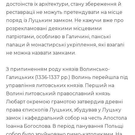
достоїнств їх архітектури, стану збереження й
реставрації не можуть претендувати на місце
поряд із Луцьким замком. Не кажучи вже про
розрекламовані деякими місцевими
патріотами, особливо в Галичині, панські
палаци й монастирські укріплення, які взагалі
не можна назвати замками.
З припиненням роду князів Волинсько-
Галицьких (1336-1337 рр.) Волинь перейшла під
управління литовських князів. Перший на
Волині литовський православний князь
Любарт окремою грамотою затвердив древні
права єпископів Луцьких, збудував у Луцьку
замок і кафедральний собор на честь Апостола
Іоанна Богослова. В період панування Польщі
собор було зруйновано римо-католиками. На