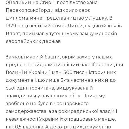
0Великий на Стирі, і поспільство хана
Перекопської орди відкрило своє
дипломатичне представництво у Луцьку. В
1929 році великий князь Литви, луцький князь
Вітовт, приймав у тутешньому замку монархів
європейських держав.
Замкові мури й башти, окрім захисту наших
предків в найдраматичніший час, зберегли для
Волині й України 1 млн. 500 тисяч історичних
документів і, що лише 5-та частина з них й до
сьогодні прочитана, видрукувана й
знаходиться у науковому обігу. Причому
зроблено це було в час царського
самодержавства, а за рокирадянської влади і
незалежності України їх опрацьовано менше,
ніж 0,5 відсотка. А декотрі з цих документів