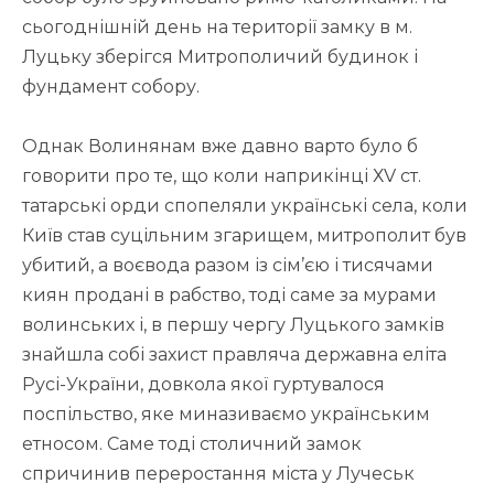
сьогоднішній день на території замку в м.
Луцьку зберігся Митрополичий будинок і
фундамент собору.
Однак Волинянам вже давно варто було б
говорити про те, що коли наприкінці ХV ст.
татарські орди спопеляли українські села, коли
Київ став суцільним згарищем, митрополит був
убитий, а воєвода разом із сім’єю і тисячами
киян продані в рабство, тоді саме за мурами
волинських і, в першу чергу Луцького замків
знайшла собі захист правляча державна еліта
Русі-України, довкола якої гуртувалося
поспільство, яке миназиваємо українським
етносом. Саме тоді столичний замок
спричинив переростання міста у Лучеськ