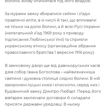
Волинь знову опинилася під його владою.
За мурами замку збиралися сейми і з’їзди
правлячої еліти, в їх числі й такі, що впливали
не тільки на долю Волині, а й всієї Русі-України
(нелегальний з’їзд 1969 року з приводу
підписання Люблінської Унії) та сприяли
українському етносу (організаційне зібрання
православного братства 1 вересня 1916 року).
В замковому дворі ще від давньоруських часів
діяв собор Івана Богослова – найвизначніша
святиня і духовна столиця східної Волині. В ній
захоронені луцькі князі і єпископи, серед них і
будівничий замку Дмитро-Любарт. Перед його
вівтарем заключали договори й складали
присяги державні урядовці. В ньому