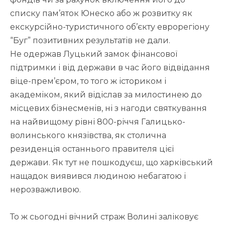
списку пам’яток Юнеско або ж розвитку як
екскурсійно-туристичного об’єкту еврорегіону
“Буг” позитивних результатів не дали.
Не одержав Луцький замок фінансової
підтримки і від держави в час його відвідання
віце-прем’єром, то того ж істориком і
академіком, який відіслав за милостинею до
місцевих бізнесменів, ні з нагоди святкування
на найвищому рівні 800-річчя Галицько-
волинського князівства, як столична
резиденція останнього правителя цієї
держави. Як тут не пошкодуєш, що харківський
нащадок виявився людиною небагатою і
нерозважливою.
То ж сьогодні вічний страж Волині заліковує