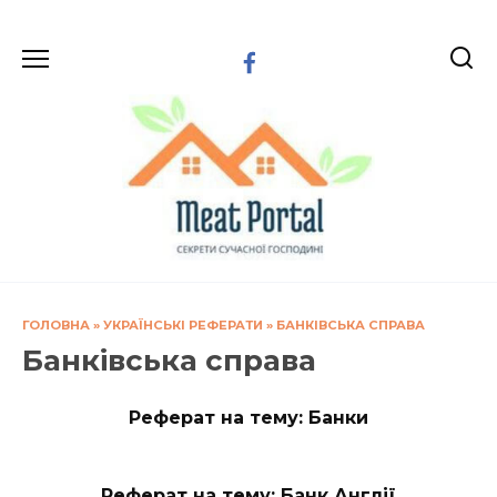
Перейти
до
вмісту
ГОЛОВНА
»
УКРАЇНСЬКІ РЕФЕРАТИ
»
БАНКІВСЬКА СПРАВА
Банківська справа
Реферат на тему: Банки
Реферат на тему: Банк Англії