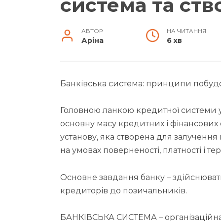
система та ств
АВТОР
НА ЧИТАННЯ
Аріна
6 хв
Банківська система: принципи побудо
Головною ланкою кредитної системи у 
основну масу кредитних і фінансових
установу, яка створена для залучення 
на умовах поверненості, платності і тер
Основне завдання банку – здійснюват
кредиторів до позичальників.
БАНКІВСЬКА СИСТЕМА – організаційна с