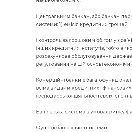
нальної економіки.
Центральним банкам, або банкам першо
системи: 1) емісія кредитних грошей
і контроль за грошовим обігом у краї
інших кредитних інститутів, тобто вико
розрахункове обслуговування держави;
регулювання на цій основі економічни
Комерційні банки є багатофункціона
всіма видами кредитних і фінансо­вих
господарської діяльності своїх клієнті
Банківська система в умовах ринку фу
Функції банківської системи: