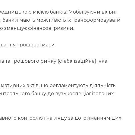
едницькою місією банків. Мобілізуючи вільні
м, банки мають можливість їх трансформовувати
 що зменшує фінансові ризики.
ювання грошової маси.
в та грошового ринку (ста­білізаційна), яка
рмативних актів, що рег­ламентують діяльність
центрального банку до вузькоспеціалізованих
жавного контролю і нагляду за дотриманням цих