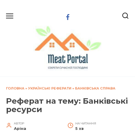
Перейти
до
вмісту
ГОЛОВНА
»
УКРАЇНСЬКІ РЕФЕРАТИ
»
БАНКІВСЬКА СПРАВА
Реферат на тему: Банківські
ресурси
АВТОР
НА ЧИТАННЯ
Аріна
5 хв