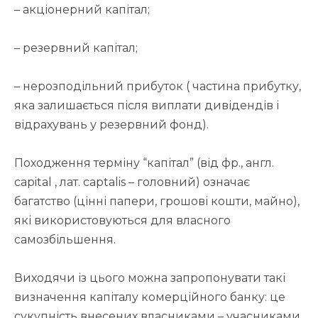
– акціонерний капітал;
– резервний капітал;
– нерозподільний прибуток ( частина прибутку,
яка залишається після виплати дивідендів і
відрахувань у резервний фонд).
Походження терміну “капітал” (від фр., англ.
capital , лат. сaptalis – головний) означає
багатство (цінні папери, грошові кошти, майно),
які використовуються для власного
самозбільшення.
Виходячи із цього можна запропонувати такі
визначення капіталу комерційного банку: це
сукупність внесених власниками – учасниками