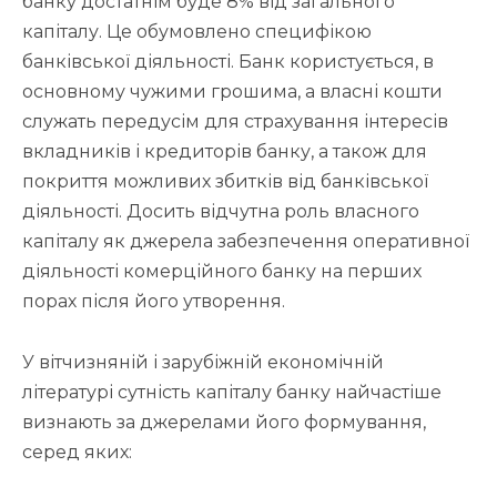
банку достатнім буде 8% від загального
капіталу. Це обумовлено специфікою
банківської діяльності. Банк користується, в
основному чужими грошима, а власні кошти
служать передусім для страхування інтересів
вкладників і кредиторів банку, а також для
покриття можливих збитків від банківської
діяльності. Досить відчутна роль власного
капіталу як джерела забезпечення оперативної
діяльності комерційного банку на перших
порах після його утворення.
У вітчизняній і зарубіжній економічній
літературі сутність капіталу банку найчастіше
визнають за джерелами його формування,
серед яких: