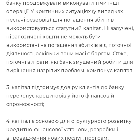
банку продовжувати виконувати ті чи інші
операції. У критичних ситуаціях (у випадках
нестачі резервів) для погашення збитків
використовується статутний капітал. Ні залучені,
ні запозичені кошти не можуть бути
використані на погашення збитків від поточної
діяльності, оскільки вони масі є боргом. Отже,
поточні витрати, які банк змушений робити для
вирішення назрілих проблем, компонує капітал;
3. капітал підтримує довіру клієнтів до банку і
переконує кредиторів у його фінансовій
спроможності;
4. капітал є основою для структурного розвитку
кредитно-фінансової установи, розробки і
впровадження нових послуг, програм,