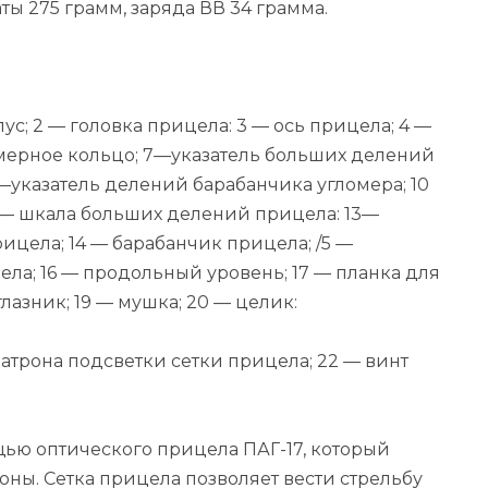
аты 275 грамм, заряда ВВ 34 грамма.
ус; 2 — головка прицела: 3 — ось прицела; 4 —
омерное кольцо; 7—указатель больших делений
»—указатель делений барабанчика угломера; 10
2— шкала больших делений прицела: 13—
­цела; 14 — барабанчик прицела; /5 —
ла; 16 — продольный уровень; 17 — планка для
лазник; 19 — мушка; 20 — целик:
атрона подсветки сетки прицела; 22 — винт
щью оптического прицела ПАГ-17, который
оны. Сетка прицела позволяет вести стрельбу