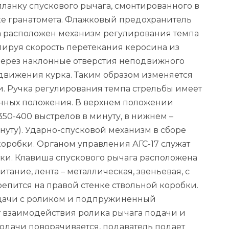
ланку спускового рычага, смонтированного в
е гранатомета. Флажковый предохранитель
ка расположен механизм регулирования темпа
лируя скорость перетекания керосина из
 через наклонные отверстия неподвижного
движения курка. Таким образом изменяется
. Ручка регулирования темпа стрельбы имеет
нных положения. В верхнем положении
50-400 выстрелов в минуту, в нижнем –
нуту). Ударно-спусковой механизм в сборе
коробки. Органом управления АГС-17 служат
ки. Клавиша спускового рычага расположена
тание, лента – металлическая, звеньевая, с
репится на правой стенке ствольной коробки.
дачи с роликом и подпружиненный
чет взаимодействия ролика рычага подачи и
одачи поворачивается, подаватель подает