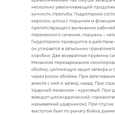
криволинейный паз. Внутри затвора н
несколько увеличивающий продолжит
кучность стрельбы. Гидротормоз состо
керосин, штока с поршнем и фланцем
препятствующего вытеканию рабочей
переменного сечения, поршень – чет
Гидротормоз приводится в действие 
он упирается в затыльник гранатомет
коробки. Две возвратные пружины си
Механизм перезаряжания смонтирова
обойму, цепляющую зацеп затвора и т
через ролик обоймы. При затягивании 
вместе с ней и затвор, назад. При с
Ударный механизм – курковый. При 
взводит цилиндрический, горизонта
называемый ударником). При спуске
выступом бьет по рычагу бойка, разме