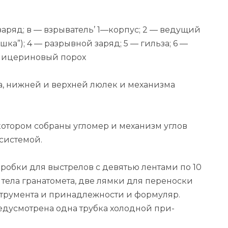
аряд; в — взрыватель’ 1—корпус; 2 — ведущий
ка”); 4 — разрывной заряд; 5 — гильза; 6 —
глицериновый порох
а, нижней и верхней люлек и механиз­ма
 ко­тором собраны угломер и механизм углов
систе­мой.
ороб­ки для выстрелов с девятью лентами по 10
 тела гранатомета, две лямки для переноски
нструмента и принадлежности и форму­ляр.
редусмотрена одна трубка холодной при­