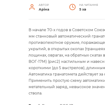
АВТОР
НА ЧИТАННЯ
Аріна
5 хв
В начале 70-х годов в Советском Сою
мм станковый автоматический гранатом
противопехотное оружие, поражающе
укрытий, в открытых окопах (траншеях
лощинах, оврагах, на обрат­ных ската
ВОГ-17М) (рис2) настильным и навесн
коротки­ми (до 5 выстрелов), длинны
Автоматика гранатомета действует за 
Применить простую схему автоматик
метательный заряд, невысокое значе
ствола.