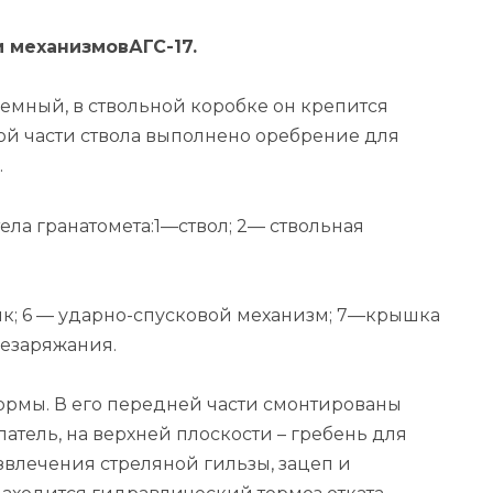
и механизмовАГС-17.
емный, в ствольной коробке он крепится
ой части ствола выполнено оребрение для
.
ла гранатомета:1—ствол; 2— ствольная
к; 6 — ударно-спусковой механизм; 7—крышка
резаряжания.
ормы. В его передней части смонтированы
ель, на верхней плоскости – гребень для
влечения стреляной гильзы, зацеп и