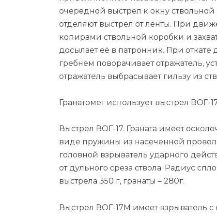
очередной выстрел к окну ствольной
отделяют выстрел от ленты. При дви
копирами ствольной коробки и захваты
досылает её в патронник. При откате 
гребнем поворачивает отражатель, ус
отражатель выбрасывает гильзу из ст
Гранатомет использует выстрел ВОГ-1
Выстрел ВОГ-17. Граната имеет оскол
виде пружины из насеченной проволо
головной взрыватель ударного действ
от дульного среза ствола. Радиус сп
выстрела 350 г, гранаты – 280г.
Выстрел ВОГ-17М имеет взрыватель с