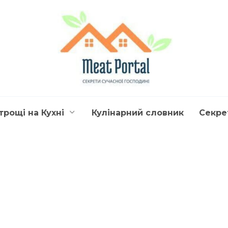
трощі на Кухні
Кулінарний словник
Секре