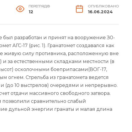
ПЕРЕГЛЯДІВ
ОПУБЛІКОВАНО
12
16.06.2024
зе был разработан и принят на вооружение З0-
ет АГС-17 (рис. 1). Гранатомет создавался как
е живую силу противника, расположенную вне
) и за естественными складка­ми местности (в
х высот) осколочными боеприпасами(ВОГ-17,
ым огнем. Стрельба из гранатомета ведется
ми (до 10 выст­релов) очередями и непрерывно.
счет отдачи массивного свободного затвора.
и позволили сравнительно слабый
ние дульной энергии гранаты и малая длина