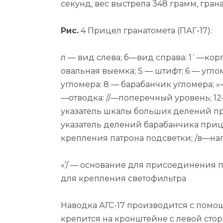
секунд, вес выстрела 348 грамм, гран
Рис.
4 Прицел гранатомета (ПАГ-17):
л — вид слева; б—вид справа: 1`—корп
овальная выемка; S — штифт; 6 — угл
угломера: 8 — бара­банчик угломера; 
—отводка: //—поперечный уровень; 1
указатель шкалы больших делений при
указатель делений барабанчика прице
крепления патрона подсветки; /в—наг
«’/ — основание для присоединения п
для крепления светофильтра
Наводка АГС-17 производится с помо
крепится на кронштейне с левой стор