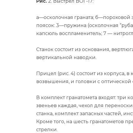
Рис.
2. Выстрел ВОГ-17:
а—осколочная граната; б—пороховой з
поясок: 3—пружина (осколочная “рубаш
капсюль воспламенитель; 7 — нитро
Станок состоит из основания, вертлюг
вертикальной наводки.
Прицел (рис. 4) состоит из корпуса, в
возвышения, и головки с оптической 
В комплект гранатомета входят: три к
звеньев каждая, чехол для переноски
стан­ка, комплект запасных частей, и
Кроме того, на шесть гранатометов п
стрелки.