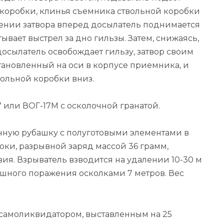
 коробки, клинья съемника ствольной коробки
жении затвора вперед досылатель поднимается
вает выстрел за дно гильзы. Затем, снижаясь,
досылатель освобождает гильзу, затвор своим
тановленный на оси в корпусе приемника, и
вольной коробки вниз.
7 или ВОГ-17М с осколочной гранатой.
очную рубашку с полуготовыми элементами в
ки, разрывной заряд массой 36 грамм,
ия. Взрыватель взводится на удалении 10-30 м
лошного поражения осколками 7 метров. Вес
 самоликвидатором, выставленным на 25