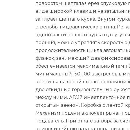
поворотом шептала через спусковую п
виде широкой клавиши на затыльник
запирает шептало курка. Внутри кур
стрельбы гидравлическою тина. Регу
одной части полости курка в другую
поршня, можно управлять скоростью 
продолжительность цикла автоматики
флажок, занимающий два фиксирова
обеспечивается максимальный темп 3
минимальный (50-100 выстрелов в ми
крепится на левой стенке ствольной 
две откидные горизонтальные рукоят
между ними. АГС17 имеет ленточное пи
открытым звеном. Коробка с лентой к
Механизм подачи включает рычаг по
подаватель. При откате затвора за с
криволинейною паза затвора, рычаг п