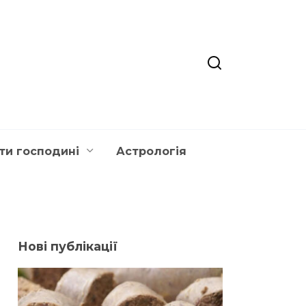
ти господині
Астрологія
Нові публікації