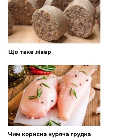
Що таке лівер
Чим корисна куряча грудка