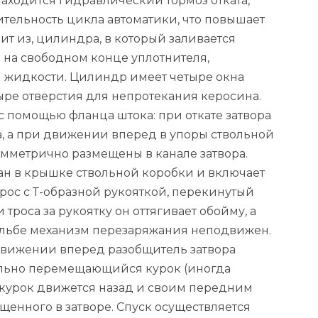
аходится гидравлический тормоз отката,
ельность цикла автоматики, что повышает
ит из, цилиндра, в который заливается
 на свободном конце уплотнителя,
 жидкости. Цилиндр имеет четыре окна
ыре отверстия для непротекания керосина.
с помощью фланца штока: при откате затвора
а, а при движении вперед в упоры ствольной
мметрично размещены в канале затвора.
н в крышке ствольной коробки и включает
рос с Т-образной рукояткой, перекинутый
троса за рукоятку он оттягивает обойму, а
трельбе механизм перезаряжания неподвижен.
движении вперед разобщитель затвора
льно перемещающийся курок (иногда
 курок движется назад и своим передним
щенного в затворе. Спуск осуществляется