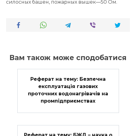
силосных башен, пожарных вышек—50 Ом.
Вам також може сподобатися
Реферат на тему: Безпечна
експлуатація газових
проточних водонагрівачів на
промпідприємствах
Реферат на тему: БЖД – наука о