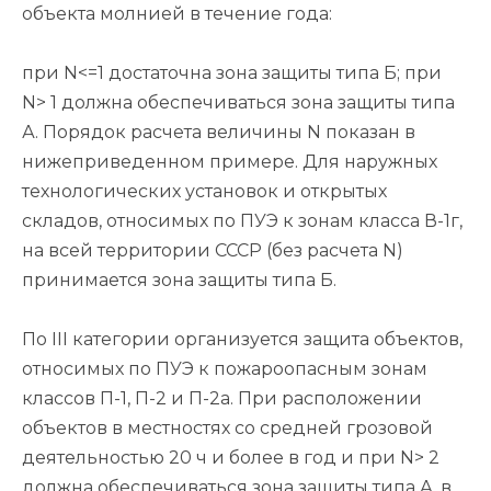
объекта молнией в течение года:
при N<=1 достаточна зона защиты типа Б; при
N> 1 должна обеспечиваться зона защиты типа
А. Порядок расчета величины N показан в
нижеприведенном примере. Для наружных
технологических установок и открытых
складов, относимых по ПУЭ к зонам класса В-1г,
на всей территории СССР (без расчета N)
принимается зона защиты типа Б.
По III категории организуется защита объектов,
относимых по ПУЭ к пожароопасным зонам
классов П-1, П-2 и П-2а. При расположении
объектов в местностях со средней грозовой
деятельностью 20 ч и более в год и при N> 2
должна обеспечиваться зона защиты типа А, в