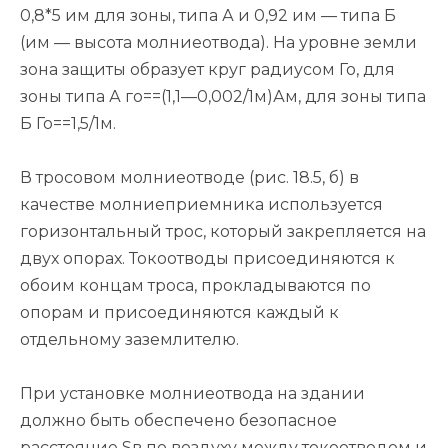
0,8*5 им для зоны, типа А и 0,92 им — типа Б
(им — высота молниеотвода). На уровне земли
зона защиты образует круг радиусом Го, для
зоны типа А го==(1,1—0,002/1м)Ам, для зоны типа
Б Го==1,5/1м.
В тросовом молниеотводе (рис. 18.5, б) в
качестве молниеприемника используется
горизонтальный трос, который закрепляется на
двух опорах. Токоотводы присоединяются к
обоим концам троса, прокладываются по
опорам и присоединяются каждый к
отдельному заземлителю.
При установке молниеотвода на здании
должно быть обеспечено безопасное
расстояние Sв по воздуху между токоотводом и