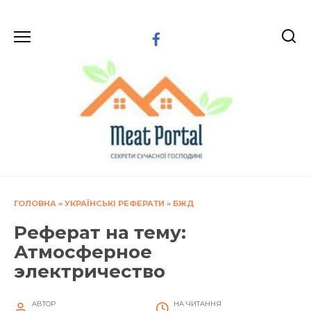
Перейти
до
вмісту
ГОЛОВНА
»
УКРАЇНСЬКІ РЕФЕРАТИ
»
БЖД
Реферат на тему:
Атмосферное
электричество
АВТОР
НА ЧИТАННЯ