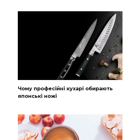
Чому професійні кухарі обирають
японські ножі