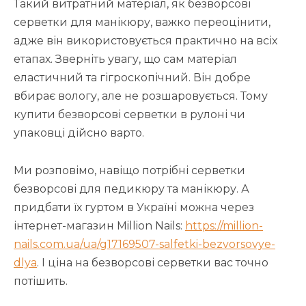
Такий витратний матеріал, як безворсові
серветки для манікюру, важко переоцінити,
адже він використовується практично на всіх
етапах. Зверніть увагу, що сам матеріал
еластичний та гігроскопічний. Він добре
вбирає вологу, але не розшаровується. Тому
купити безворсові серветки в рулоні чи
упаковці дійсно варто.
Ми розповімо, навіщо потрібні серветки
безворсові для педикюру та манікюру. А
придбати їх гуртом в Україні можна через
інтернет-магазин Million Nails:
https://million-
nails.com.ua/ua/g17169507-salfetki-bezvorsovye-
dlya
. І ціна на безворсові серветки вас точно
потішить.