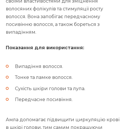
своїми властивостями для зміцнення
волосяних фолікулів та стимуляції росту
волосся. Вона запобігає передчасному
посивінню волосся, а також бореться з
випадінням.
Показання для використання:
Випадіння волосся.
Тонке та ламке волосся.
Сухість шкіри голови та лупа.
Передчасне посивіння.
Амла допомагає підвищити циркуляцію крові
в шкірі голови, тим самим покращуючи