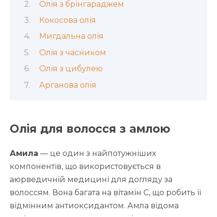
Олія з брінгараджем
Кокосова олія
Мигдальна олія
Олія з часником
Олія з цибулею
Арганова олія
Олія для волосся з амлою
Амила
— це один з найпотужніших
компонентів, що використовується в
аюрведичній медицині для догляду за
волоссям. Вона багата на вітамін C, що робить її
відмінним антиоксидантом. Амла відома