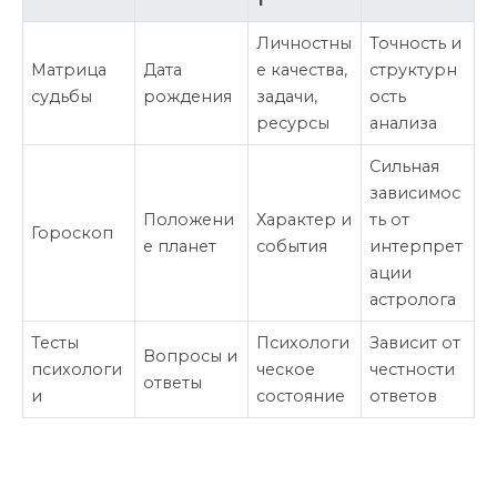
т
Личностны
Точность и
Матрица
Дата
е качества,
структурн
судьбы
рождения
задачи,
ость
ресурсы
анализа
Сильная
зависимос
Положени
Характер и
ть от
Гороскоп
е планет
события
интерпрет
ации
астролога
Тесты
Психологи
Зависит от
Вопросы и
психологи
ческое
честности
ответы
и
состояние
ответов