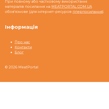
При повному або частковому використанні
матеріалів посилання на
MEATPORTAL.COM.UA
обов'язкове (для інтернет-ресурсів
гіперпосилання
).
Інформація
Про нас
Контакти
Блог
© 2026 MeatPortal