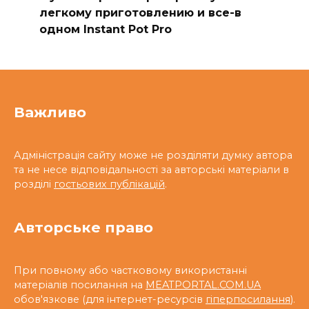
легкому приготовлению и все-в
одном Instant Pot Pro
Важливо
Адміністрація сайту може не розділяти думку автора
та не несе відповідальності за авторські матеріали в
розділі
гостьових публікацій
.
Авторське право
При повному або частковому використанні
матеріалів посилання на
MEATPORTAL.COM.UA
обов'язкове (для інтернет-ресурсів
гіперпосилання
).