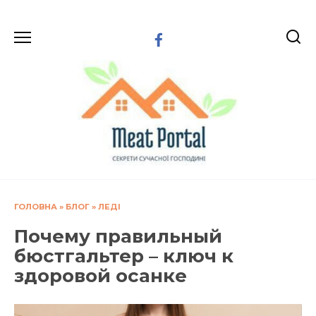
Перейти
до
вмісту
ГОЛОВНА
»
БЛОГ
»
ЛЕДІ
Почему правильный
бюстгальтер – ключ к
здоровой осанке