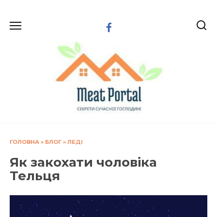
Перейти
до
вмісту
ГОЛОВНА
»
БЛОГ
»
ЛЕДІ
Як закохати чоловіка
Тельця