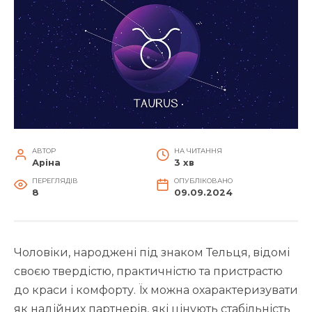
АВТОР
НА ЧИТАННЯ
Аріна
3 хв
ПЕРЕГЛЯДІВ
ОПУБЛІКОВАНО
8
09.09.2024
Чоловіки, народжені під знаком Тельця, відомі
своєю твердістю, практичністю та пристрастю
до краси і комфорту. Їх можна охарактеризувати
як надійних партнерів, які цінують стабільність