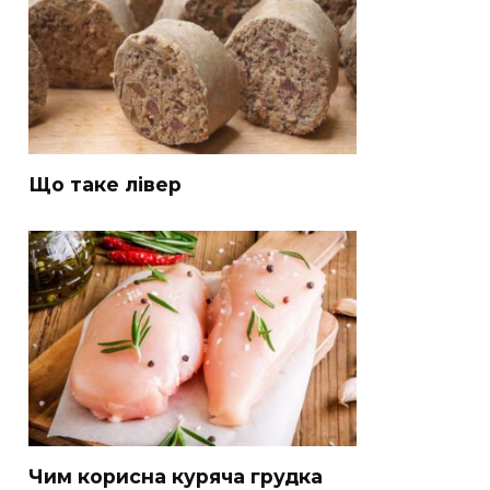
Що таке лівер
Чим корисна куряча грудка