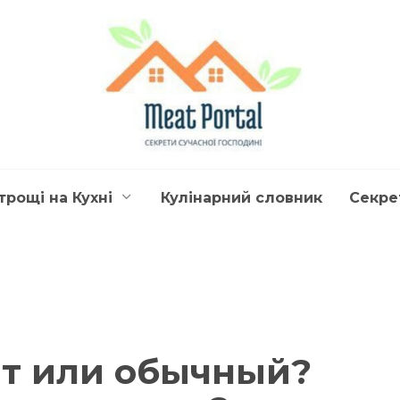
трощі на Кухні
Кулінарний словник
Секре
т или обычный?