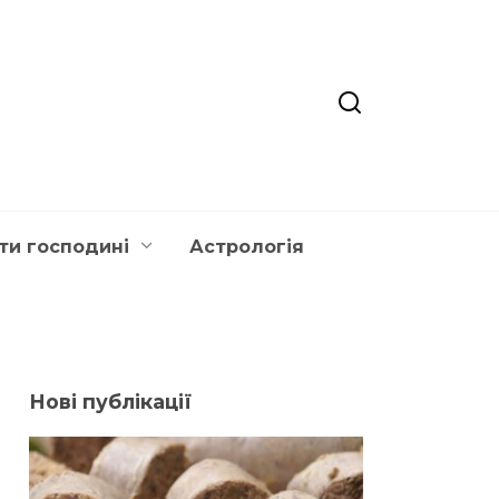
ти господині
Астрологія
Нові публікації