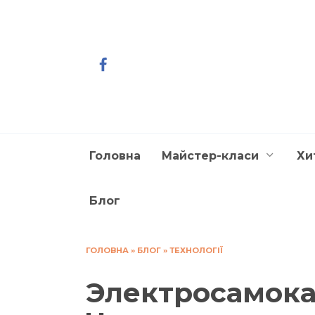
Перейти
до
вмісту
Головна
Майстер-класи
Хи
Блог
ГОЛОВНА
»
БЛОГ
»
ТЕХНОЛОГІЇ
Электросамока