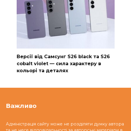
Версії від Самсунг S26 black та S26
cobalt violet — сила характеру в
кольорі та деталях
Важливо
Адміністрація сайту може не розділяти думку автора
та не несе відповідальності за авторські матеріали в