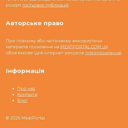
розділі
гостьових публікацій
.
Авторське право
При повному або частковому використанні
матеріалів посилання на
MEATPORTAL.COM.UA
обов'язкове (для інтернет-ресурсів
гіперпосилання
).
Інформація
Про нас
Контакти
Блог
© 2026 MeatPortal