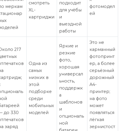
смотреть
подходит
по меркам
фотомодел
XL-
для учёбы
стационар
ей
картриджи
и
ных
выездной
моделей
работы
Это не
Яркие и
Около 217
карманный
резкие
цветных
фотопринт
фото,
отпечатков
Одна из
ер, а более
хорошая
на
самых
серьёзный
универсал
картридж;
низких в
дорожный
ьность,
с
этой
A4-
поддержк
опциональ
подборке
принтер;
а
ной
среди
на фото
шаблонов
батареей
мобильных
может
и
— до 330
моделей
появляться
опциональ
отпечатков
лёгкая
ной
на заряд
зернистост
батареи