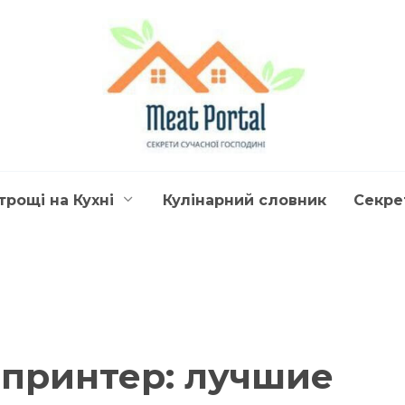
трощі на Кухні
Кулінарний словник
Секре
принтер: лучшие