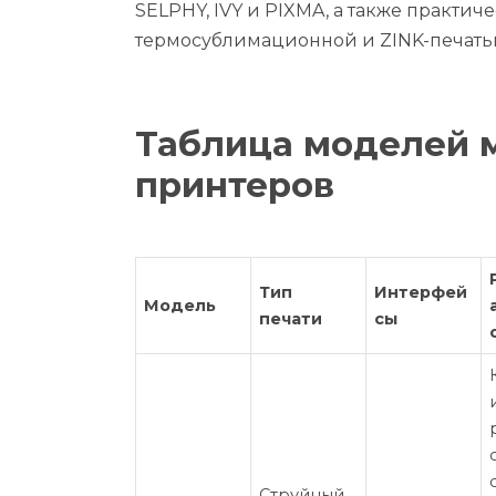
SELPHY, IVY и PIXMA, а также практи
термосублимационной и ZINK-печатью
Таблица моделей 
принтеров
Тип
Интерфей
Модель
печати
сы
Струйный,