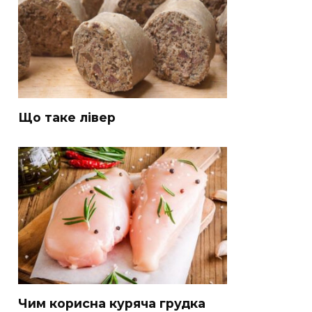
Що таке лівер
Чим корисна куряча грудка