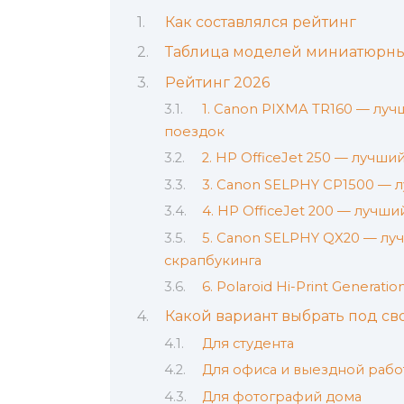
Как составлялся рейтинг
Таблица моделей миниатюрны
Рейтинг 2026
1. Canon PIXMA TR160 — лу
поездок
2. HP OfficeJet 250 — лучш
3. Canon SELPHY CP1500 — 
4. HP OfficeJet 200 — лучши
5. Canon SELPHY QX20 — лу
скрапбукинга
6. Polaroid Hi-Print Genera
Какой вариант выбрать под с
Для студента
Для офиса и выездной рабо
Для фотографий дома