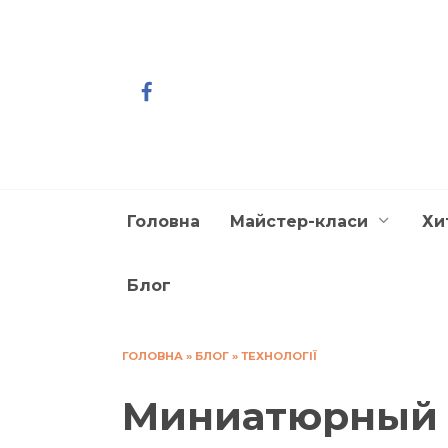
Перейти
до
вмісту
Головна
Майстер-класи
Хи
Блог
ГОЛОВНА
»
БЛОГ
»
ТЕХНОЛОГІЇ
Миниатюрный 