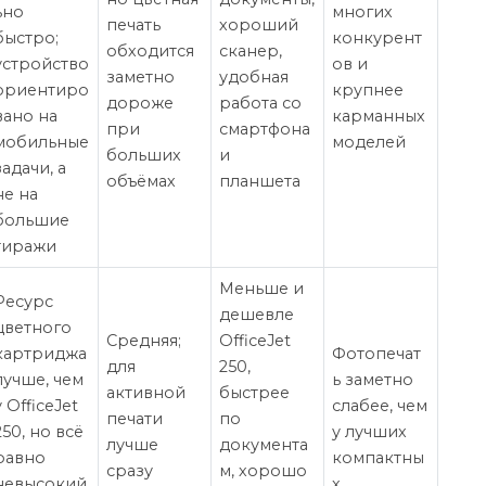
ьно
многих
печать
хороший
быстро;
конкурент
обходится
сканер,
устройство
ов и
заметно
удобная
ориентиро
крупнее
дороже
работа со
вано на
карманных
при
смартфона
мобильные
моделей
больших
и
задачи, а
объёмах
планшета
не на
большие
тиражи
Меньше и
Ресурс
дешевле
цветного
Средняя;
OfficeJet
картриджа
Фотопечат
для
250,
лучше, чем
ь заметно
активной
быстрее
у OfficeJet
слабее, чем
печати
по
250, но всё
у лучших
лучше
документа
равно
компактны
сразу
м, хорошо
невысокий
х