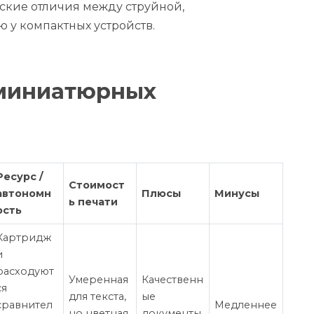
ческие отличия между струйной,
 у компактных устройств.
миниатюрных
Ресурс /
Стоимост
автономн
Плюсы
Минусы
ь печати
ость
Картридж
и
расходуют
Умеренная
Качественн
ся
для текста,
ые
сравнител
Медленнее
но цветная
документы,