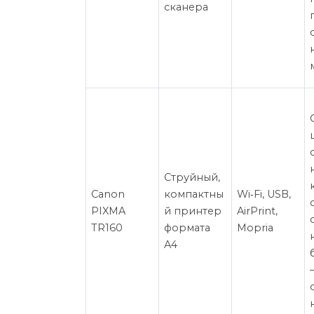
сканера
Струйный,
Canon
компактны
Wi‑Fi, USB,
PIXMA
й принтер
AirPrint,
TR160
формата
Mopria
A4