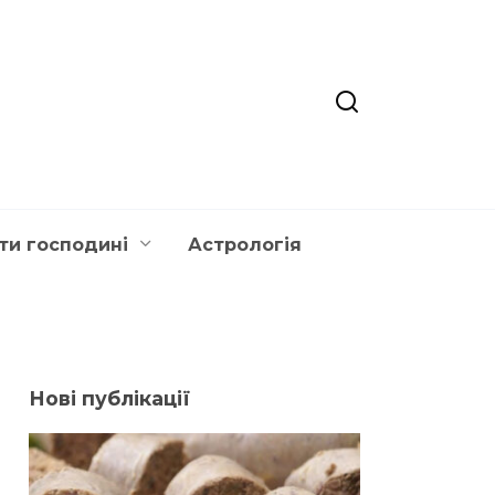
ти господині
Астрологія
Нові публікації