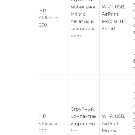
мобильное
Wi‑Fi, USB,
HP
МФУ с
AirPrint,
OfficeJet
печатью и
Mopria, HP
250
сканирова
Smart
нием
Струйный,
HP
компактны
Wi‑Fi, USB,
OfficeJet
й принтер
AirPrint,
200
без
Mopria