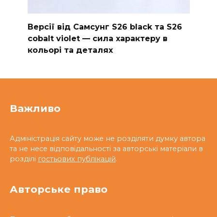
Версії від Самсунг S26 black та S26
cobalt violet — сила характеру в
кольорі та деталях
Важливо
Адміністрація сайту може не розділяти думку автора
та не несе відповідальності за авторські матеріали в
розділі
гостьових публікацій
.
Авторське право